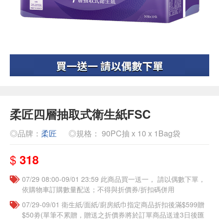
柔匠四層抽取式衛生紙FSC
◎品牌：
柔匠
◎規格： 90PC抽 x 10 x 1Bag袋
$
318
07/29 08:00-09/01 23:59 此商品買一送一， 請以偶數下單，
依購物車訂購數量配送；不得與折價券/折扣碼併用
07/29-09/01 衛生紙/面紙/廚房紙巾指定商品折扣後滿$599贈
$50劵(單筆不累贈，贈送之折價券將於訂單商品送達3日後匯