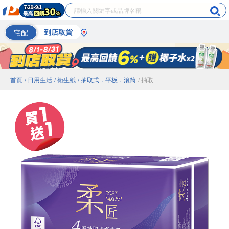
宅配
到店取貨
首頁
/ 日用生活
/ 衛生紙
/ 抽取式．平板．滾筒
/ 抽取