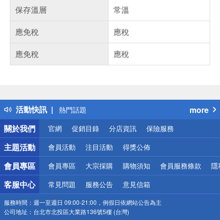
保存溫層
常溫
應免稅
應稅
應免稅
應稅
偏遠地區配送
詐騙網頁！請小心！
得獎公告
活動快訊
more
熱門話題
銀行優惠
關於我們
官網
促銷目錄
分店資訊
保險服務
偏遠地區配送
詐騙網頁！請小心！
主題活動
會員活動
注目活動
得獎公佈
會員專區
會員專區
大宗採購
購物須知
會員服務條款
隱
客服中心
常見問題
服務公告
意見信箱
服務時間：
週一至週日 09:00-21:00，例假日依網站公告為主
公司地址：
台北市北投區大業路136號5樓 (台灣)