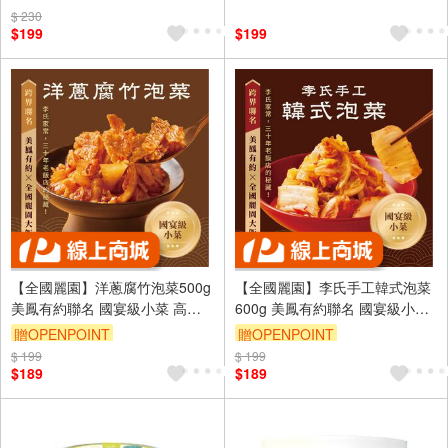
$ 230
$199
$199
【全國麗園】洋蔥腐竹泡菜500g
【全國麗園】李氏手工韓式泡菜
美鳳有約聯名 國宴級小菜 高蛋
600g 美鳳有約聯名 國宴級小菜
白 手工泡菜 開胃菜 無防腐劑 小
韓式泡菜 開胃菜 無防腐劑 小農
贈OPENPOINT
贈OPENPOINT
農辣椒 雲林蒜頭
辣椒 雲林蒜頭
$ 199
$ 199
$189
$189