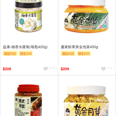
益康-柚香水蘿蔔(每瓶420g)
慶家鮮果黃金泡菜450g
滿額9折
贈$200
滿額9折
贈$200
$208
$209