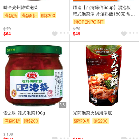
味全光州韓式泡菜
躍進【台灣蘇伯Soup】湯泡飯
韓式泡菜湯 常溫熟飯180克 常溫
滿額折
滿額9折
贈$200
微波白飯 非乾燥米 非冷凍飯 即
贈OPENPOINT
食 調理包 正餐宵夜旅遊登山露
$ 79
$ 70
營 低卡方便食品 即食湯飯 拌飯
$64
$49
3入
愛之味 韓式泡菜190g
光商泡菜火鍋用湯底
滿額9折
贈$200
滿額9折
贈$200
$ 108