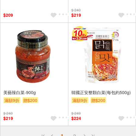
$ 240
$209
$219
美藝辣白菜-900g
韓國正安整顆白菜(每包約500g)
滿額9折
贈$200
滿額9折
贈$200
$ 240
$ 249
$219
$224
偏遠地區配送
1
2