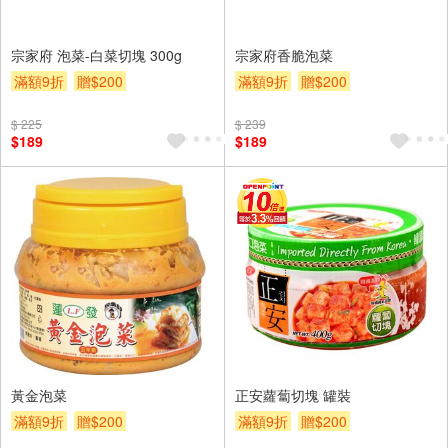
宗家府 泡菜-白菜切塊 300g
宗家府香脆泡菜
滿額9折
贈$200
滿額9折
贈$200
$ 225
$ 239
$189
$189
黃金泡菜
正安蘿蔔切塊 罐裝
滿額9折
贈$200
滿額9折
贈$200