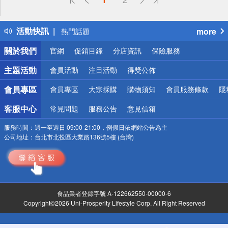
詐騙網頁！請小心！
得獎公告
活動快訊
more
熱門話題
銀行優惠
關於我們
官網
促銷目錄
分店資訊
保險服務
偏遠地區配送
詐騙網頁！請小心！
主題活動
會員活動
注目活動
得獎公佈
會員專區
會員專區
大宗採購
購物須知
會員服務條款
隱
客服中心
常見問題
服務公告
意見信箱
服務時間：
週一至週日 09:00-21:00，例假日依網站公告為主
公司地址：
台北市北投區大業路136號5樓 (台灣)
食品業者登錄字號 A-122662550-00000-6
Copyright©2026 Uni-Prosperity Lifestyle Corp. All Right Reserved