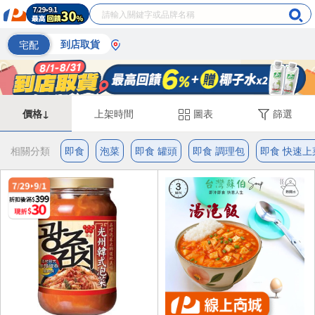
宅配
到店取貨
價格↓
上架時間
圖表
篩選
相關分類
即食
泡菜
即食 罐頭
即食 調理包
即食 快速上