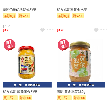
蔥阿伯慶尚坊韓式泡菜
譽方媽媽素黃金泡菜
滿額9折
贈$200
滿額9折
贈$200
$ 180
$175
$178
譽方媽媽 醇脆黃金泡菜
德助 黃金泡菜360g
買一送一
贈$200
買一送一
贈$200