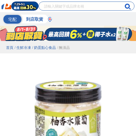
宅配
到店取貨
首頁
/ 生鮮冷凍
/ 奶蛋點心食品
/ 醃漬品