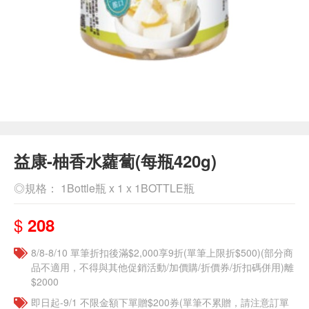
益康-柚香水蘿蔔(每瓶420g)
◎規格： 1Bottle瓶 x 1 x 1BOTTLE瓶
$
208
8/8-8/10 單筆折扣後滿$2,000享9折(單筆上限折$500)(部分商
品不適用，不得與其他促銷活動/加價購/折價券/折扣碼併用)離
$2000
即日起-9/1 不限金額下單贈$200券(單筆不累贈，請注意訂單