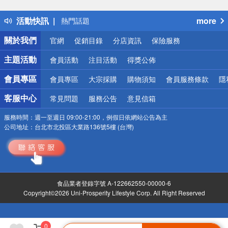
得獎公告
活動快訊
more
熱門話題
銀行優惠
關於我們
官網
促銷目錄
分店資訊
保險服務
偏遠地區配送
詐騙網頁！請小心！
主題活動
會員活動
注目活動
得獎公佈
會員專區
會員專區
大宗採購
購物須知
會員服務條款
隱
客服中心
常見問題
服務公告
意見信箱
服務時間：
週一至週日 09:00-21:00，例假日依網站公告為主
公司地址：
台北市北投區大業路136號5樓 (台灣)
食品業者登錄字號 A-122662550-00000-6
Copyright©2026 Uni-Prosperity Lifestyle Corp. All Right Reserved
0