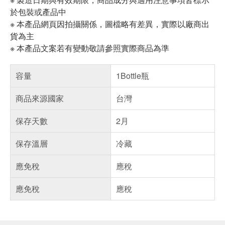
於包裝或產品中
※ 本產品網頁因拍攝關係，圖檔略有差異，實際以廠商出
貨為主
※ 本產品文案若有變動敬請參照實際商品為準
容量
1Bottle瓶
商品來源國家
台灣
保存天數
2月
保存溫層
冷藏
應免稅
應稅
應免稅
應稅
偏遠地區配送
詐騙網頁！請小心！