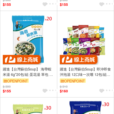
$155
$155
躍進【台灣蘇伯Soup】 海帶蝦
躍進【台灣蘇伯Soup】即沖即食
米湯 6g*20包/組 蛋花湯 單包 3
沖泡湯 12口味一次嚐 12包/組
秒快沖 即沖即食 速食湯 沖泡湯
12種各1 蛋花湯 特色湯品 3秒快
贈OPENPOINT
贈OPENPOINT
品 蘇伯 湯塊 非素食
沖 即沖即食 速食湯 沖泡湯品 蘇
$ 300
$ 310
伯 湯塊 非素食
$155
$160