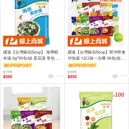
躍進【台灣蘇伯Soup】 海帶蝦
躍進【台灣蘇伯Soup】即沖即食
米湯 6g*50包/組 蛋花湯 單包 3
沖泡湯 12口味一次嚐 36包/組
秒快沖 即沖即食 速食湯 沖泡湯
12種各3 蛋花湯 特色湯品 3秒快
贈OPENPOINT
贈OPENPOINT
品 蘇伯 湯塊 非素食
沖 即沖即食 速食湯 沖泡湯品 蘇
$ 750
$ 930
伯 湯塊 非素食
$360
$450