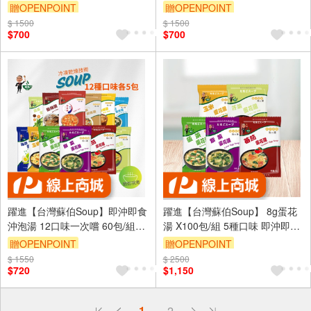
秒快沖 即沖即食 速食湯 沖泡湯
秒快沖 即沖即食 速食湯 沖泡湯
贈OPENPOINT
贈OPENPOINT
品 蘇伯 湯塊 非素食
品 蘇伯 湯塊 非素食
$ 1500
$ 1500
$700
$700
躍進【台灣蘇伯Soup】即沖即食
躍進【台灣蘇伯Soup】 8g蛋花
沖泡湯 12口味一次嚐 60包/組
湯 X100包/組 5種口味 即沖即飲
12種各5 蛋花湯 特色湯品 3秒快
湯包 常温
贈OPENPOINT
贈OPENPOINT
沖 即沖即食 速食湯 沖泡湯品 蘇
$ 1550
$ 2500
伯 湯塊 非素食
$720
$1,150
偏遠地區配送
1
2