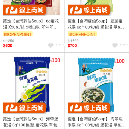
躍進【台灣蘇伯Soup】 8g蛋花
躍進【台灣蘇伯Soup】 蔬菜蛋
湯 X50包/組 5種口味 即沖即飲
花湯 6g*100包/組 蛋花湯 單包 3
湯包 常温
秒快沖 即沖即食 速食湯 沖泡湯
贈OPENPOINT
贈OPENPOINT
品 蘇伯 湯塊 非素食
$ 1250
$ 1500
$620
$700
躍進【台灣蘇伯Soup】 海帶蛋
躍進【台灣蘇伯Soup】 海帶蝦
花湯 6g*100包/組 蛋花湯 單包 3
米湯 6g*100包/組 蛋花湯 單包 3