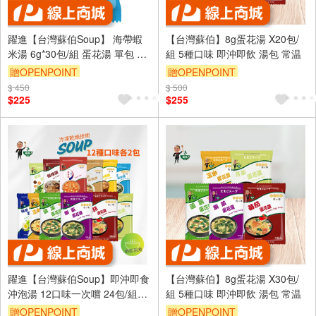
躍進【台灣蘇伯Soup】 海帶蝦
【台灣蘇伯】8g蛋花湯 X20包/
米湯 6g*30包/組 蛋花湯 單包 3
組 5種口味 即沖即飲 湯包 常温
秒快沖 即沖即食 速食湯 沖泡湯
贈OPENPOINT
贈OPENPOINT
品 蘇伯 湯塊 非素食
$ 450
$ 500
$225
$255
躍進【台灣蘇伯Soup】即沖即食
【台灣蘇伯】8g蛋花湯 X30包/
沖泡湯 12口味一次嚐 24包/組
組 5種口味 即沖即飲 湯包 常温
12種各2 蛋花湯 特色湯品 3秒快
贈OPENPOINT
贈OPENPOINT