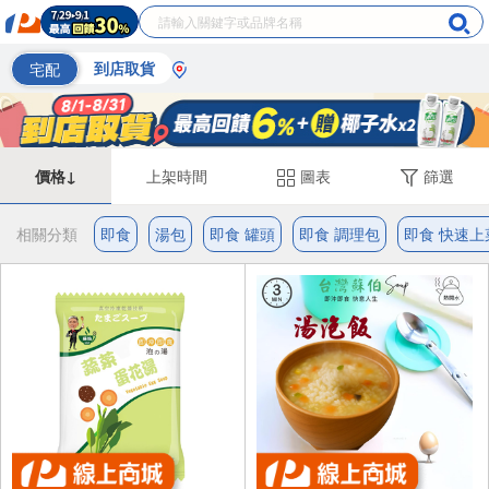
宅配
到店取貨
價格↓
上架時間
圖表
篩選
相關分類
即食
湯包
即食 罐頭
即食 調理包
即食 快速上