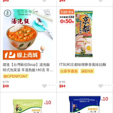
$49
$49
促銷價 49 60
躍進【台灣蘇伯Soup】湯泡飯
ITSUKI京都味噌豚骨風味拉麵
韓式泡菜湯 常溫熟飯180克 常溫
合購享優惠
滿額9折
微波白飯 非乾燥米 非冷凍飯 即
贈OPENPOINT
滿額贈券
贈$200
食 調理包 正餐宵夜旅遊登山露
$ 70
$ 99
營 低卡方便食品 即食湯飯 拌飯
$49
$84