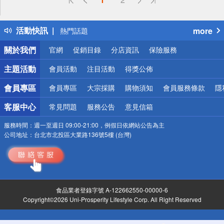
詐騙網頁！請小心！
得獎公告
活動快訊
more
熱門話題
銀行優惠
關於我們
官網
促銷目錄
分店資訊
保險服務
偏遠地區配送
詐騙網頁！請小心！
主題活動
會員活動
注目活動
得獎公佈
會員專區
會員專區
大宗採購
購物須知
會員服務條款
隱
客服中心
常見問題
服務公告
意見信箱
服務時間：
週一至週日 09:00-21:00，例假日依網站公告為主
公司地址：
台北市北投區大業路136號5樓 (台灣)
食品業者登錄字號 A-122662550-00000-6
Copyright©2026 Uni-Prosperity Lifestyle Corp. All Right Reserved