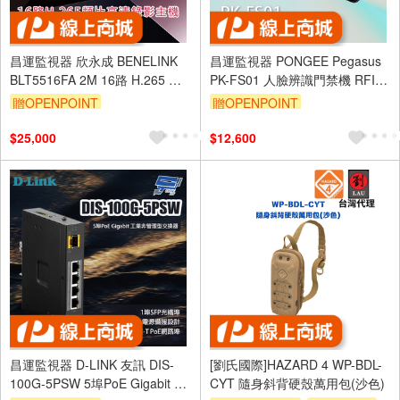
昌運監視器 欣永成 BENELINK
昌運監視器 PONGEE Pegasus
BLT5516FA 2M 16路 H.265 類
PK-FS01 人臉辨識門禁機 RFID
比高清錄影主機
門禁機 TCP/IP Mifare
贈OPENPOINT
贈OPENPOINT
$25,000
$12,600
昌運監視器 D-LINK 友訊 DIS-
[劉氏國際]HAZARD 4 WP-BDL-
100G-5PSW 5埠PoE Gigabit 工
CYT 隨身斜背硬殼萬用包(沙色)