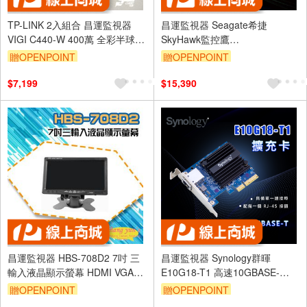
TP-LINK 2入組合 昌運監視器
昌運監視器 Seagate希捷
VIGI C440-W 400萬 全彩半球網
SkyHawk監控鷹
路攝影機 PoE網路監控攝影機
(ST10000VE001) 10TB 3.5吋監
贈OPENPOINT
贈OPENPOINT
控系統硬碟
$7,199
$15,390
昌運監視器 HBS-708D2 7吋 三
昌運監視器 Synology群暉
輸入液晶顯示螢幕 HDMI VGA
E10G18-T1 高速10GBASE-
AV
T/NBASE-T 擴充卡 乙太網路卡
贈OPENPOINT
贈OPENPOINT