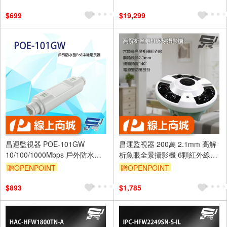
$699
$19,299
昌運監視器 POE-101GW
昌運監視器 200萬 2.1mm 高解
10/100/1000Mbps 戶外防水型
析魚眼全景攝影機 6顆紅外線
PoE中繼延長器
LED 鏡頭角度140度
贈OPENPOINT
贈OPENPOINT
$893
$1,785