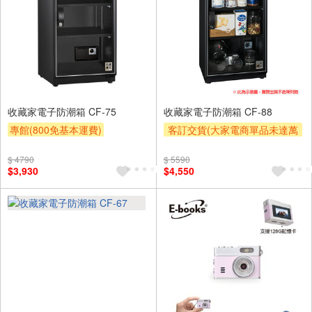
收藏家電子防潮箱 CF-75
收藏家電子防潮箱 CF-88
專館(800免基本運費)
客訂交貨(大家電商單品未達萬
元需加收$300-500,部分安裝跨
滿額贈券
贈$200
區費另計,實際收費以專人聯絡
$ 4790
$ 5590
$3,930
$4,550
報價為主)
滿額贈券