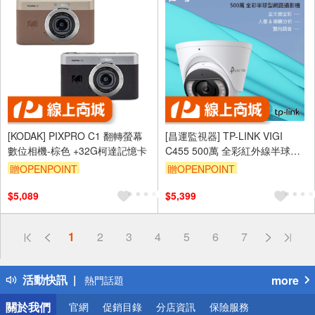
[KODAK] PIXPRO C1 翻轉螢幕
[昌運監視器] TP-LINK VIGI
數位相機-棕色 +32G柯達記憶卡
C455 500萬 全彩紅外線半球監
視器 PoE網路監控攝影機
贈OPENPOINT
贈OPENPOINT
$5,089
$5,399
偏遠地區配送
1
2
3
4
5
6
7
詐騙網頁！請小心！
得獎公告
活動快訊
more
熱門話題
銀行優惠
關於我們
官網
促銷目錄
分店資訊
保險服務
偏遠地區配送