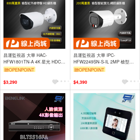
昌運監視器 大華 HAC-
昌運監視器 大華 IPC-
HFW1801TN-A 4K 星光 HDCVI
HFW2249SN-S-IL 2MP 槍型智
固定紅外線攝影機 智慧紅外線照
能雙光網路攝影機 內建麥克風
贈OPENPOINT
贈OPENPOINT
明
$3,290
$4,390