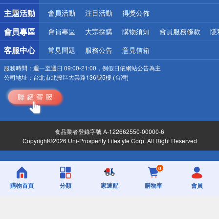
詐騙網頁！請小心！
主題活動
會員活動
注目活動
得獎公佈
會員專區
會員專區
大宗採購
購物須知
會員服務條款
隱
客服中心
常見問題
服務公告
意見信箱
服務時間：
週一至週日 09:00-21:00，例假日依網站公告為主
公司地址：
台北市北投區大業路136號5樓 (台灣)
食品業者登錄字號 A-122662550-00000-6
Copyright©2026 Uni-Prosperity Lifestyle Corp. All Right Reserved
0
購物首頁
分類
家速配
購物車
會員