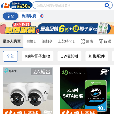
宅配
到店取貨
最多人購買
價格↓
筆劃少
上架時間↓
圖表
篩選
全部
相機/電子相簿
DV攝影機
相機配件