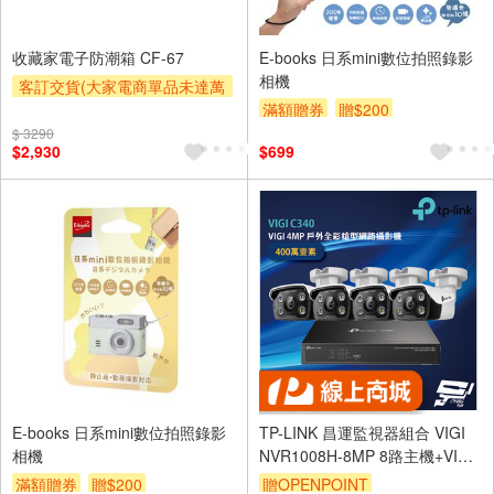
收藏家電子防潮箱 CF-67
E-books 日系mini數位拍照錄影
相機
客訂交貨(大家電商單品未達萬
元需加收$300-500,部分安裝跨
滿額贈券
贈$200
區費另計,實際收費以專人聯絡
$ 3290
$2,930
$699
報價為主)
滿額贈券
E-books 日系mini數位拍照錄影
TP-LINK 昌運監視器組合 VIGI
相機
NVR1008H-8MP 8路主機+VIGI
C340 戶外槍型網路攝影機*4
滿額贈券
贈$200
贈OPENPOINT