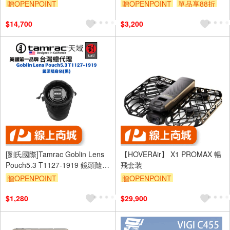
業非管理型交換器
贈OPENPOINT
贈OPENPOINT
單品享88折
$14,700
$3,200
[劉氏國際]Tamrac Goblin Lens
【HOVERAir】 X1 PROMAX 暢
Pouch5.3 T1127-1919 鏡頭隨身
飛套装
袋(黑)
贈OPENPOINT
贈OPENPOINT
$1,280
$29,900