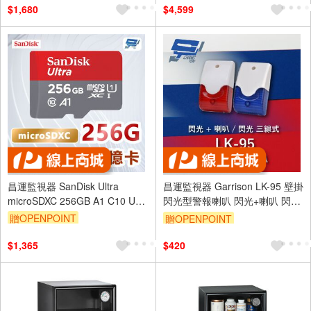
$1,680
$4,599
昌運監視器 SanDisk Ultra
昌運監視器 Garrison LK-95 壁掛
microSDXC 256GB A1 C10 U1
閃光型警報喇叭 閃光+喇叭 閃光
UHS-I 記憶卡
三線式 8只強光LED
贈OPENPOINT
贈OPENPOINT
$1,365
$420