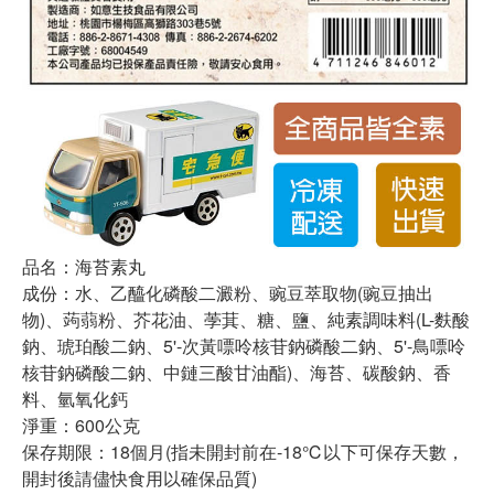
品名：海苔素丸
成份：水、乙醯化磷酸二澱粉、豌豆萃取物(豌豆抽出
物)、蒟蒻粉、芥花油、荸萁、糖、鹽、純素調味料(L-麩酸
鈉、琥珀酸二鈉、5'-次黃嘌呤核苷鈉磷酸二鈉、5'-鳥嘌呤
核苷鈉磷酸二鈉、中鏈三酸甘油酯)、海苔、碳酸鈉、香
料、氫氧化鈣
淨重：600公克
保存期限：18個月(指未開封前在-18℃以下可保存天數，
開封後請儘快食用以確保品質)