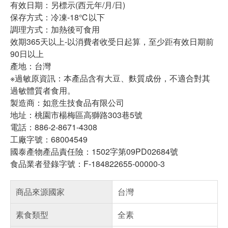
有效日期：另標示(西元年/月/日)
保存方式：冷凍-18℃以下
調理方式：加熱後可食用
效期365天以上-以消費者收受日起算，至少距有效日期前
90日以上
產地：台灣
※過敏原資訊：本產品含有大豆、麩質成份，不適合對其
過敏體質者食用。
製造商：如意生技食品有限公司
地址：桃園市楊梅區高獅路303巷5號
電話：886-2-8671-4308
工廠字號：68004549
國泰產物產品責任險：1502字第09PD02684號
食品業者登錄字號：F-184822655-00000-3
商品來源國家
台灣
素食類型
全素