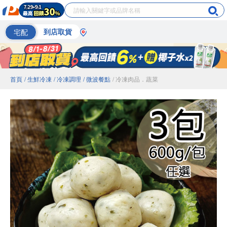
宅配
到店取貨
首頁
/ 生鮮冷凍
/ 冷凍調理
/ 微波餐點
/ 冷凍肉品．蔬菜