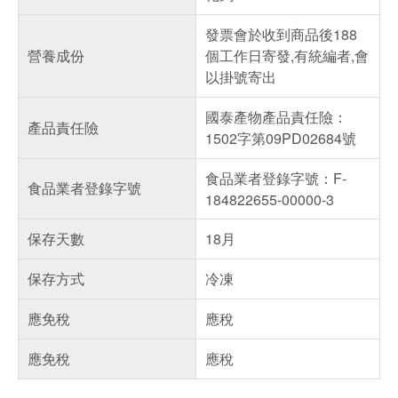
發票會於收到商品後188
營養成份
個工作日寄發,有統編者,會
以掛號寄出
國泰產物產品責任險：
產品責任險
1502字第09PD02684號
食品業者登錄字號：F-
食品業者登錄字號
184822655-00000-3
保存天數
18月
保存方式
冷凍
應免稅
應稅
應免稅
應稅