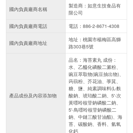
製造商：如意生技食品有
國內負責廠商名稱
限公司
國內負責廠商電話
電話：886-2-8671-4308
地址：桃園市楊梅區高獅
國內負責廠商地址
路303巷5號
品名：海苔素丸 成份：
水、乙醯化磷酸二澱粉、
豌豆萃取物(豌豆抽出物)、
蒟蒻粉、芥花油、荸萁、
糖、鹽、純素調味料(L-麩
產品成份及內容添加物
酸鈉、琥珀酸二鈉、5'-次
黃嘌呤核苷鈉磷酸二鈉、
5'-鳥嘌呤核苷鈉磷酸二
鈉、中鏈三酸甘油酯)、海
苔、碳酸鈉、香料、氫氧
化鈣