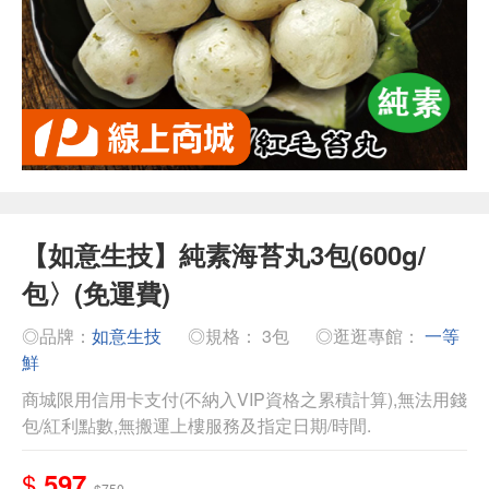
【如意生技】純素海苔丸3包(600g/
包〉(免運費)
◎品牌：
如意生技
◎規格： 3包
◎逛逛專館：
一等
鮮
商城限用信用卡支付(不納入VIP資格之累積計算),無法用錢
包/紅利點數,無搬運上樓服務及指定日期/時間.
$
597
$750