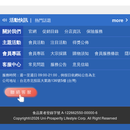
偏遠地區配送
詐騙網頁！請小心！
得獎公告
活動快訊
more
熱門話題
銀行優惠
關於我們
官網
促銷目錄
分店資訊
保險服務
偏遠地區配送
詐騙網頁！請小心！
主題活動
會員活動
注目活動
得獎公佈
會員專區
會員專區
大宗採購
購物須知
會員服務條款
隱
客服中心
常見問題
服務公告
意見信箱
服務時間：
週一至週日 09:00-21:00，例假日依網站公告為主
公司地址：
台北市北投區大業路136號5樓 (台灣)
食品業者登錄字號 A-122662550-00000-6
Copyright©2026 Uni-Prosperity Lifestyle Corp. All Right Reserved