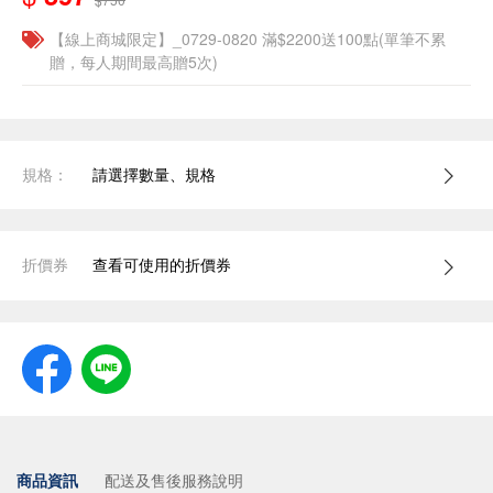
【線上商城限定】_0729-0820 滿$2200送100點(單筆不累
贈，每人期間最高贈5次)
規格：
請選擇數量、規格
折價券
查看可使用的折價券
商品資訊
配送及售後服務說明