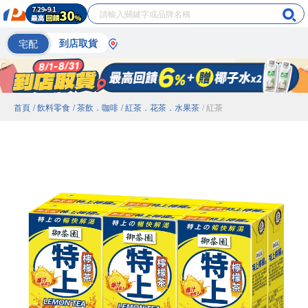
宅配
到店取貨
首頁
/ 飲料零食
/ 茶飲．咖啡
/ 紅茶．花茶．水果茶
/ 紅茶