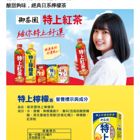
酸甜夠味，經典日系檸檬茶