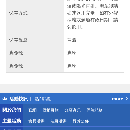
溫或陽光直射。開瓶後請
保存方式
盡速飲用完畢，如有外觀
損壞或超過有效日期，請
勿飲用。
保存溫層
常溫
應免稅
應稅
應免稅
應稅
偏遠地區配送
詐騙網頁！請小心！
得獎公告
活動快訊
more
熱門話題
銀行優惠
關於我們
官網
促銷目錄
分店資訊
保險服務
偏遠地區配送
詐騙網頁！請小心！
主題活動
會員活動
注目活動
得獎公佈