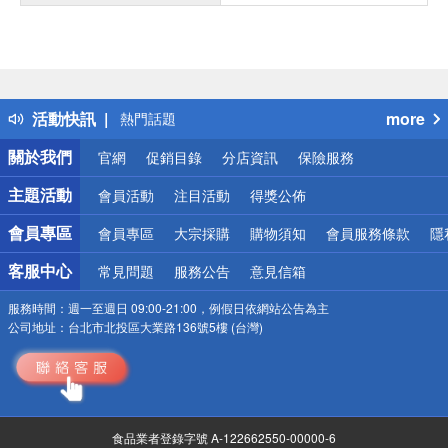
偏遠地區配送
詐騙網頁！請小心！
得獎公告
活動快訊
more
熱門話題
銀行優惠
關於我們
官網
促銷目錄
分店資訊
保險服務
偏遠地區配送
詐騙網頁！請小心！
主題活動
會員活動
注目活動
得獎公佈
會員專區
會員專區
大宗採購
購物須知
會員服務條款
隱
客服中心
常見問題
服務公告
意見信箱
服務時間：
週一至週日 09:00-21:00，例假日依網站公告為主
公司地址：
台北市北投區大業路136號5樓 (台灣)
食品業者登錄字號 A-122662550-00000-6