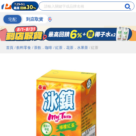
宅配
到店取貨
首頁
/ 飲料零食
/ 茶飲．咖啡
/ 紅茶．花茶．水果茶
/ 紅茶