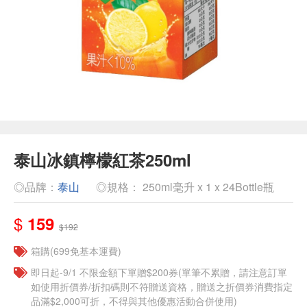
泰山冰鎮檸檬紅茶250ml
◎品牌：
泰山
◎規格： 250ml毫升 x 1 x 24Bottle瓶
$
159
$192
箱購(699免基本運費)
即日起-9/1 不限金額下單贈$200券(單筆不累贈，請注意訂單
如使用折價券/折扣碼則不符贈送資格，贈送之折價券消費指定
品滿$2,000可折，不得與其他優惠活動合併使用)