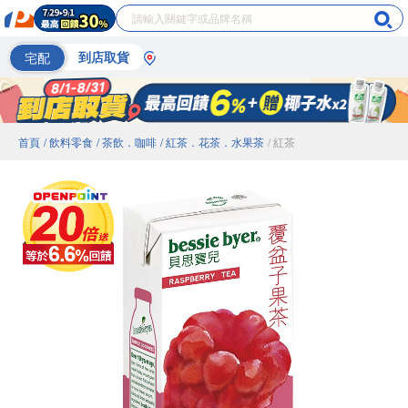
宅配
到店取貨
首頁
/ 飲料零食
/ 茶飲．咖啡
/ 紅茶．花茶．水果茶
/ 紅茶