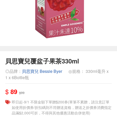
貝思寶兒覆盆子果茶330ml
◎品牌：
貝思寶兒 Bessie Byer
◎規格： 330ml毫升 x
1 x 6Bottle瓶
$
89
$99
即日起-9/1 不限金額下單贈$200券(單筆不累贈，請注意訂單
如使用折價券/折扣碼則不符贈送資格，贈送之折價券消費指定
品滿$2,000可折，不得與其他優惠活動合併使用)