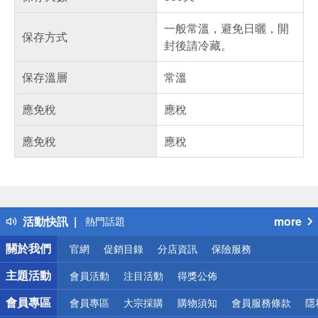
一般常溫，避免日曬，開
保存方式
封後請冷藏。
保存溫層
常溫
應免稅
應稅
應免稅
應稅
偏遠地區配送
詐騙網頁！請小心！
得獎公告
活動快訊
more
熱門話題
銀行優惠
關於我們
官網
促銷目錄
分店資訊
保險服務
偏遠地區配送
詐騙網頁！請小心！
主題活動
會員活動
注目活動
得獎公佈
會員專區
會員專區
大宗採購
購物須知
會員服務條款
隱