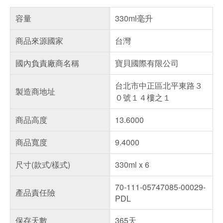
容量
330ml毫升
商品來源國家
台灣
國內負責廠商名稱
寶貝國際有限公司
台北市中正區北平東路３
製造商地址
０號１４樓之１
商品高度
13.6000
商品寬度
9.4000
尺寸(款式/樣式)
330ml x 6
70-111-05747085-00029-
產品責任險
PDL
保存天數
365天