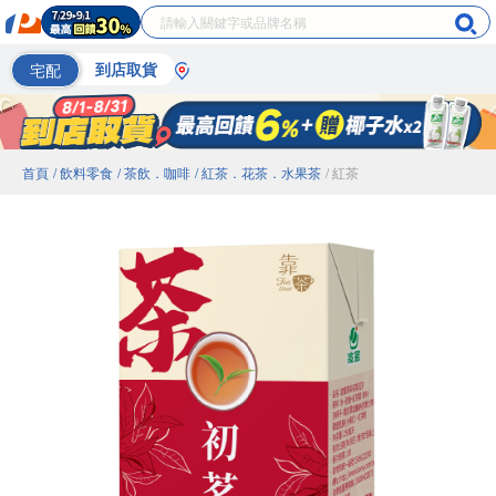
宅配
到店取貨
首頁
/ 飲料零食
/ 茶飲．咖啡
/ 紅茶．花茶．水果茶
/ 紅茶