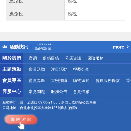
應免稅
應稅
應免稅
應稅
偏遠地區配送
詐騙網頁！請小心！
得獎公告
活動快訊
more
熱門話題
銀行優惠
關於我們
官網
促銷目錄
分店資訊
保險服務
偏遠地區配送
詐騙網頁！請小心！
主題活動
會員活動
注目活動
得獎公佈
會員專區
會員專區
大宗採購
購物須知
會員服務條款
隱
客服中心
常見問題
服務公告
意見信箱
服務時間：
週一至週日 09:00-21:00，例假日依網站公告為主
公司地址：
台北市北投區大業路136號5樓 (台灣)