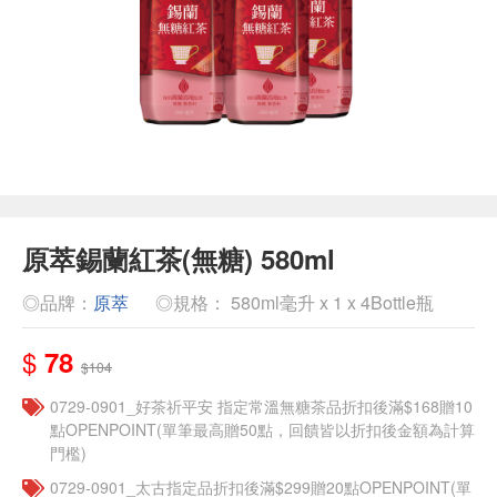
原萃錫蘭紅茶(無糖) 580ml
◎品牌：
原萃
◎規格： 580ml毫升 x 1 x 4Bottle瓶
$
78
$104
​​0729-0901_好茶祈平安 指定常溫無糖茶品折扣後滿$168贈10
點OPENPOINT(單筆最高贈50點，回饋皆以折扣後金額為計算
門檻)
0729-0901_太古指定品折扣後滿$299贈20點OPENPOINT(單