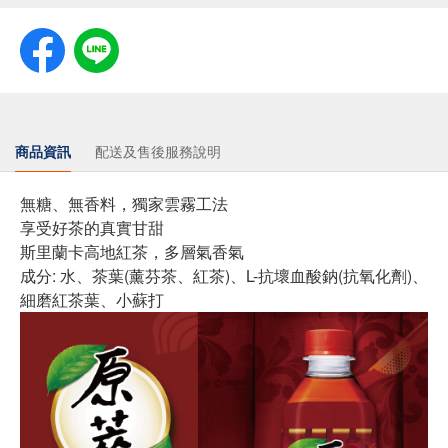
商品資訊
配送及售後服務說明
無糖、無香料，獨家雲霧工法
享受好茶的真實甘甜
斯里蘭卡高地紅茶，多層氣香氣
成分: 水、茶葉(薰芬茶、紅茶)、L-抗壞血酸鈉(抗氧化劑)、
細磨紅茶葉、小蘇打