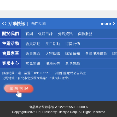
偏遠地區配送
詐騙網頁！請小心！
得獎公告
活動快訊
more
熱門話題
銀行優惠
關於我們
官網
促銷目錄
分店資訊
保險服務
偏遠地區配送
詐騙網頁！請小心！
主題活動
會員活動
注目活動
得獎公佈
會員專區
會員專區
大宗採購
購物須知
會員服務條款
隱
客服中心
常見問題
服務公告
意見信箱
服務時間：
週一至週日 09:00-21:00，例假日依網站公告為主
公司地址：
台北市北投區大業路136號5樓 (台灣)
食品業者登錄字號 A-122662550-00000-6
Copyright©2026 Uni-Prosperity Lifestyle Corp. All Right Reserved