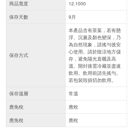
商品寬度
12.1000
保存天數
9月
本產品含有茶葉，若有懸
浮、沉澱及顏色變深，乃
為自然現象，請搖勻後安
心使用。請於陰涼地方儲
保存方式
存，避免陽光直曬及高
溫。開封後需冷藏並盡速
飲用。飲用前請先搖勻。
若包裝毀損切勿飲用。
保存溫層
常溫
應免稅
應稅
應免稅
應稅