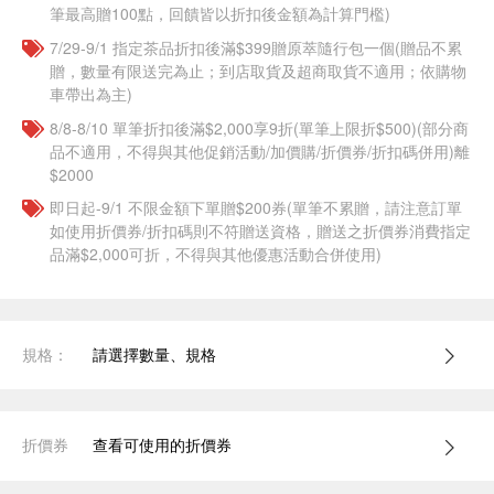
筆最高贈100點，回饋皆以折扣後金額為計算門檻)
7/29-9/1 指定茶品折扣後滿$399贈原萃隨行包一個​(贈品不累
贈，數量有限送完為止；到店取貨及超商取貨不適用；依購物
車帶出為主)
8/8-8/10 單筆折扣後滿$2,000享9折(單筆上限折$500)(部分商
品不適用，不得與其他促銷活動/加價購/折價券/折扣碼併用)離
$2000
即日起-9/1 不限金額下單贈$200券(單筆不累贈，請注意訂單
如使用折價券/折扣碼則不符贈送資格，贈送之折價券消費指定
品滿$2,000可折，不得與其他優惠活動合併使用)
規格：
請選擇數量、規格
折價券
查看可使用的折價券