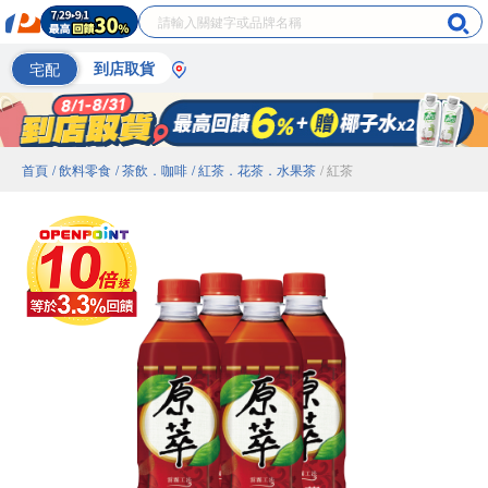
宅配
到店取貨
首頁
/ 飲料零食
/ 茶飲．咖啡
/ 紅茶．花茶．水果茶
/ 紅茶