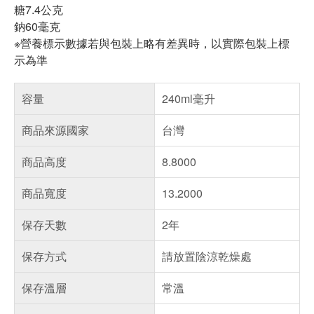
糖7.4公克
鈉60毫克
※營養標示數據若與包裝上略有差異時，以實際包裝上標
示為準
容量
240ml毫升
商品來源國家
台灣
商品高度
8.8000
商品寬度
13.2000
保存天數
2年
保存方式
請放置陰涼乾燥處
保存溫層
常溫