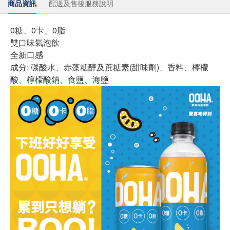
商品資訊
配送及售後服務說明
0糖、0卡、0脂
雙口味氣泡飲
全新口感
成分: 碳酸水、赤藻糖醇及蔗糖素(甜味劑)、香料、檸檬
酸、檸檬酸鈉、食鹽、海鹽