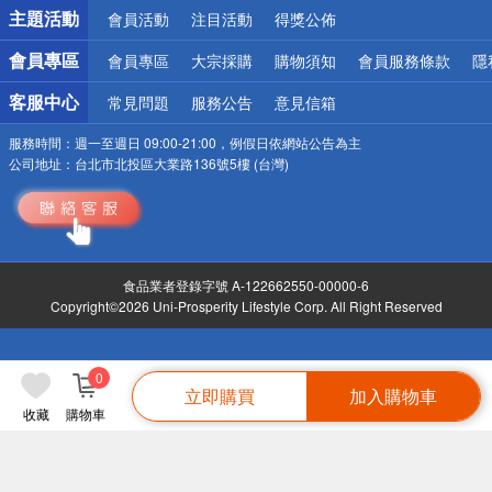
詐騙網頁！請小心！
主題活動
會員活動
注目活動
得獎公佈
會員專區
會員專區
大宗採購
購物須知
會員服務條款
隱
客服中心
常見問題
服務公告
意見信箱
服務時間：
週一至週日 09:00-21:00，例假日依網站公告為主
公司地址：
台北市北投區大業路136號5樓 (台灣)
食品業者登錄字號 A-122662550-00000-6
Copyright©2026 Uni-Prosperity Lifestyle Corp. All Right Reserved
0
立即購買
加入購物車
收藏
購物車