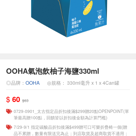
OOHA氣泡飲柚子海鹽330ml
◎品牌：
OOHA
◎規格： 330ml毫升 x 1 x 4Can罐
$
60
$63
0729-0901_太古指定品折扣後滿$299贈20點OPENPOINT(單
筆最高贈100點，回饋皆以折扣後金額為計算門檻)
7/29-9/1 指定碳酸品折扣後滿$499贈可口可樂折疊椅一個(贈
品不累贈，數量有限送完為止；到店取貨及超商取貨不適用；