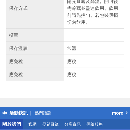
陽光直曬及高溫。開封後
保存方式
需冷藏並盡速飲用。飲用
前請先搖勻。若包裝毀損
切勿飲用。
標章
保存溫層
常溫
應免稅
應稅
應免稅
應稅
偏遠地區配送
詐騙網頁！請小心！
得獎公告
活動快訊
more
熱門話題
銀行優惠
關於我們
官網
促銷目錄
分店資訊
保險服務
偏遠地區配送