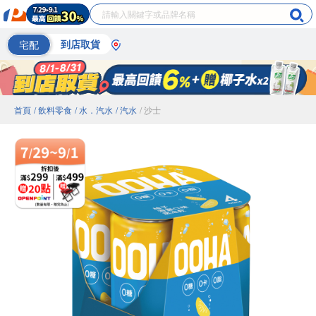
宅配
到店取貨
首頁
/ 飲料零食
/ 水．汽水
/ 汽水
/ 沙士