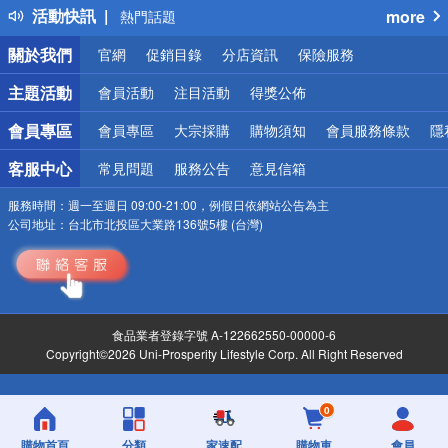
活動快訊
more
熱門話題
銀行優惠
關於我們
官網
促銷目錄
分店資訊
保險服務
偏遠地區配送
詐騙網頁！請小心！
主題活動
會員活動
注目活動
得獎公佈
會員專區
會員專區
大宗採購
購物須知
會員服務條款
隱
客服中心
常見問題
服務公告
意見信箱
服務時間：
週一至週日 09:00-21:00，例假日依網站公告為主
公司地址：
台北市北投區大業路136號5樓 (台灣)
食品業者登錄字號 A-122662550-00000-6
Copyright©2026 Uni-Prosperity Lifestyle Corp. All Right Reserved
0
購物首頁
分類
家速配
購物車
會員