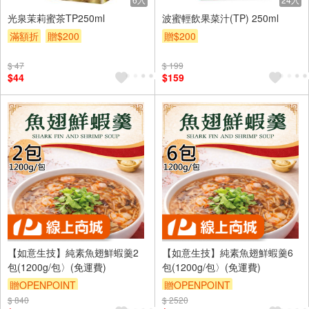
光泉茉莉蜜茶TP250ml
波蜜輕飲果菜汁(TP) 250ml
滿額折
贈$200
贈$200
$ 47
$ 199
$44
$159
【如意生技】純素魚翅鮮蝦羹2
【如意生技】純素魚翅鮮蝦羹6
包(1200g/包〉(免運費)
包(1200g/包〉(免運費)
贈OPENPOINT
贈OPENPOINT
$ 840
$ 2520