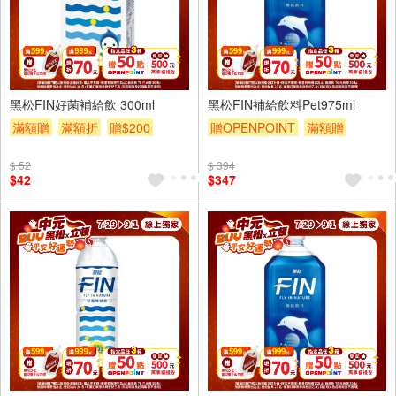
6入
12入
黑松FIN好菌補給飲 300ml
黑松FIN補給飲料Pet975ml
滿額贈
滿額折
贈$200
贈OPENPOINT
滿額贈
滿額折
贈$200
$ 52
$ 394
$42
$347
4入