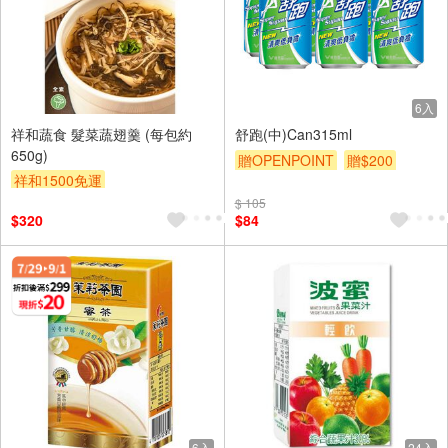
6入
祥和蔬食 髮菜蔬翅羹 (每包約
舒跑(中)Can315ml
650g)
贈OPENPOINT
贈$200
祥和1500免運
冷凍素食館800免運
$ 105
$320
$84
6入
24入