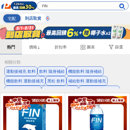
宅配
到店取貨
熱門
價格↓
折扣率
圖表
篩選
相關分類
運動後補充 飲料
飲料 隨身補給
機能飲料 隨身補給
機能飲料 運動後補充
黑松 飲料
補給飲料 運動後補充
補給飲料 隨身補給
運動飲料 隨身補給
運動飲料 運動後補充
補給 飲料