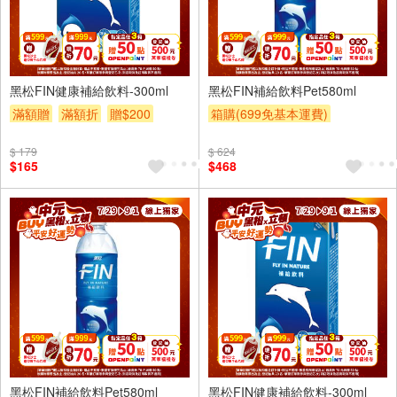
24入
24入
黑松FIN健康補給飲料-300ml
黑松FIN補給飲料Pet580ml
滿額贈
滿額折
贈$200
箱購(699免基本運費)
滿件登記抽
贈OPENPOINT
$ 179
$ 624
贈OPENPOINT
滿額贈
$165
$468
滿額折
贈$200
4入
6入
黑松FIN補給飲料Pet580ml
黑松FIN健康補給飲料-300ml