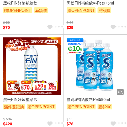
黑松FIN好菌補給飲
黑松FIN補給飲料Pet975ml
贈OPENPOINT
滿額贈
贈OPENPOINT
滿額贈
滿額折
贈$200
滿額折
贈$200
$ 99
$ 33
$70
$29
24入
4入
黑松FIN好菌補給飲
舒跑S補給飲料Pet590ml
滿件登記抽
贈OPENPOINT
贈OPENPOINT
贈$200
贈OPENPOINT
滿額贈
$ 594
$ 92
滿額折
贈$200
$420
$78