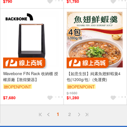
$790
$1,780
Wavebone FIN Rack 收納櫃 授
【如意生技】純素魚翅鮮蝦羹4
權原廠【敦煌樂器】
包(1200g/包〉(免運費)
贈OPENPOINT
贈OPENPOINT
$ 1680
$7,680
$1,280
偏遠地區配送
1
2
詐騙網頁！請小心！
得獎公告