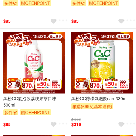
多件省
贈OPENPOINT
多件省
贈OPENPOINT
滿額贈
滿額折
贈$200
滿額贈
滿額折
贈$200
$85
$85
4入
24入
黑松CC氣泡飲荔枝果茶口味
黑松CC檸檬氣泡飲can-330ml
500ml
箱購(699免基本運費)
多件省
贈OPENPOINT
滿件登記抽
贈OPENPOINT
滿額贈
滿額折
贈$200
$ 382
贈OPENPOINT
滿額贈
$85
$316
滿額折
贈$200