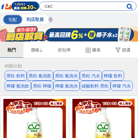
宅配
到店取貨
熱門
價格↓
折扣率
圖表
篩選
相關分類
黑松 飲料
黑松 氣泡飲
黑松 氣泡水
黑松 汽水
檸檬 飲料
檸檬 氣泡飲
黑松 檸檬
檸檬 氣泡水
碳酸飲料 黑松
檸檬 汽水