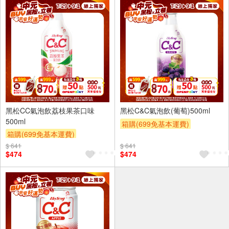
24入
24入
黑松CC氣泡飲荔枝果茶口味
黑松C&C氣泡飲(葡萄)500ml
500ml
箱購(699免基本運費)
箱購(699免基本運費)
滿件登記抽
贈OPENPOINT
滿件登記抽
贈OPENPOINT
$ 641
$ 641
贈OPENPOINT
滿額贈
$474
$474
贈OPENPOINT
滿額贈
滿額折
贈$200
滿額折
贈$200