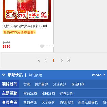
24入
黑松CC氣泡飲蘋果口味330ml
箱購(699免基本運費)
滿件登記抽
贈OPENPOINT
$ 480
贈OPENPOINT
滿額贈
$316
滿額折
贈$200
偏遠地區配送
1
詐騙網頁！請小心！
得獎公告
活動快訊
more
熱門話題
銀行優惠
關於我們
官網
促銷目錄
分店資訊
保險服務
偏遠地區配送
詐騙網頁！請小心！
主題活動
會員活動
注目活動
得獎公佈
會員專區
會員專區
大宗採購
購物須知
會員服務條款
隱