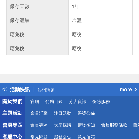
保存天數
1年
保存溫層
常溫
應免稅
應稅
應免稅
應稅
偏遠地區配送
詐騙網頁！請小心！
得獎公告
活動快訊
more
熱門話題
銀行優惠
關於我們
官網
促銷目錄
分店資訊
保險服務
偏遠地區配送
詐騙網頁！請小心！
主題活動
會員活動
注目活動
得獎公佈
會員專區
會員專區
大宗採購
購物須知
會員服務條款
隱
客服中心
常見問題
服務公告
意見信箱