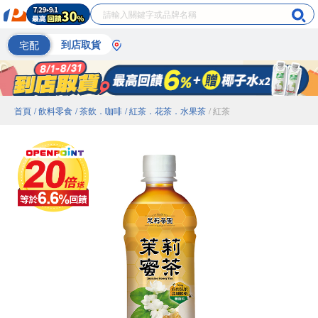
宅配
到店取貨
首頁
/ 飲料零食
/ 茶飲．咖啡
/ 紅茶．花茶．水果茶
/ 紅茶