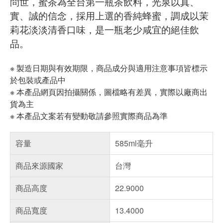
問世，蜜茶為全台第一瓶茶飲料，光泉以真、
實、誠的信念，採用上選的香純蜂蜜，調成以茉
莉花淡淡清香口味，是一瓶老少咸宜的絕佳飲
品。
※ 製造日期與有效期限，商品成分與適用注意事項皆標示
於包裝或產品中
※ 本產品網頁因拍攝關係，圖檔略有差異，實際以廠商出
貨為主
※ 本產品文案若有變動敬請參照實際商品為準
容量
585ml毫升
商品來源國家
台灣
商品高度
22.9000
商品寬度
13.4000