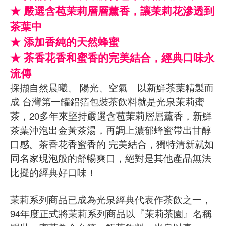
★ 嚴選含苞茉莉層層薰香，讓茉莉花滲透到
茶葉中
★ 添加香純的天然蜂蜜
★ 茶香花香和蜜香的完美結合，經典口味永
流傳
採擷自然晨曦、 陽光、空氣 以新鮮茶葉精製而
成 台灣第一罐鋁箔包裝茶飲料就是光泉茉莉蜜
茶，20多年來堅持嚴選含苞茉莉層層薰香，新鮮
茶葉沖泡出金黃茶湯，再調上濃郁蜂蜜帶出甘醇
口感。茶香花香蜜香的 完美結合，獨特清新就如
同名家現泡般的舒暢爽口，絕對是其他產品無法
比擬的經典好口味！
茉莉系列商品已成為光泉經典代表作茶飲之一，
94年度正式將茉莉系列商品以『茉莉茶園』名稱