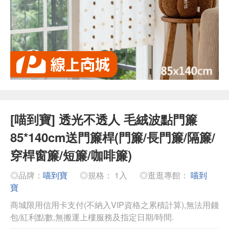
[喵到寶] 透光不透人 毛絨波點門簾
85*140cm送門簾桿(門簾/長門簾/隔簾/
穿桿窗簾/短簾/咖啡簾)
◎品牌：
喵到寶
◎規格： 1入
◎逛逛專館：
喵到
寶
商城限用信用卡支付(不納入VIP資格之累積計算),無法用錢
包/紅利點數,無搬運上樓服務及指定日期/時間.