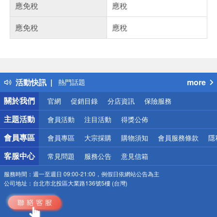
應免稅
應稅
應免稅
應稅
偏遠地區配送
詐騙網頁！請小心！
得獎公告
活動快訊
more
熱門話題
銀行優惠
關於我們
官網
促銷目錄
分店資訊
保險服務
偏遠地區配送
詐騙網頁！請小心！
主題活動
會員活動
注目活動
得獎公佈
會員專區
會員專區
大宗採購
購物須知
會員服務條款
隱
客服中心
常見問題
服務公告
意見信箱
服務時間：
週一至週日 09:00-21:00，例假日依網站公告為主
公司地址：
台北市北投區大業路136號5樓 (台灣)