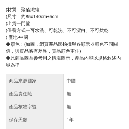
)材質―聚酯纖維
)尺寸―約85x140cm±5cm
)出貨一門簾
)保養方式―可水洗、可乾洗、不可漂白、不可烘乾
) 產地-中國
◆顏色：(如圖，網頁產品因拍攝與各顯示器顯色不同關
係，與實品略有差異，實品顏色更佳)
◆此商品圖為參考用之情境圖示，產品內容以規格敘述內
容為準
商品來源國家
中國
產品責任險
無
產品核准字號
無
保存天數
1年