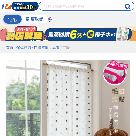
宅配
到店取貨
首頁
/ 傢俱寢飾
/ 門簾窗簾．桌巾
/ 門簾