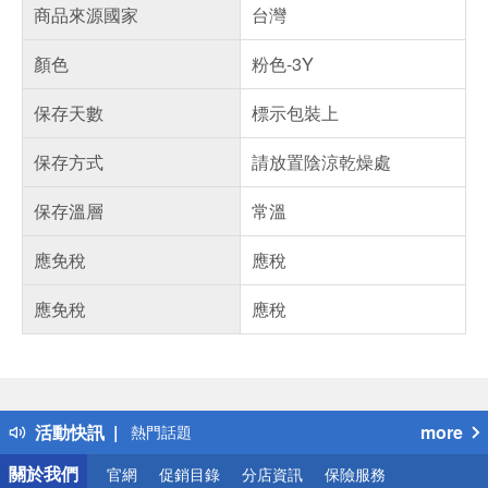
商品來源國家
台灣
顏色
粉色-3Y
保存天數
標示包裝上
保存方式
請放置陰涼乾燥處
保存溫層
常溫
應免稅
應稅
應免稅
應稅
偏遠地區配送
詐騙網頁！請小心！
得獎公告
活動快訊
more
熱門話題
銀行優惠
關於我們
官網
促銷目錄
分店資訊
保險服務
偏遠地區配送