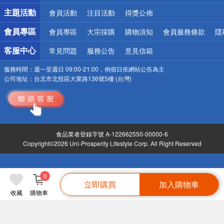
詐騙網頁！請小心！
主題活動
會員活動
注目活動
得獎公佈
會員專區
會員專區
大宗採購
購物須知
會員服務條款
隱
客服中心
常見問題
服務公告
意見信箱
服務時間：
週一至週日 09:00-21:00，例假日依網站公告為主
公司地址：
台北市北投區大業路136號5樓 (台灣)
食品業者登錄字號 A-122662550-00000-6
Copyright©2026 Uni-Prosperity Lifestyle Corp. All Right Reserved
0
立即購買
加入購物車
收藏
購物車