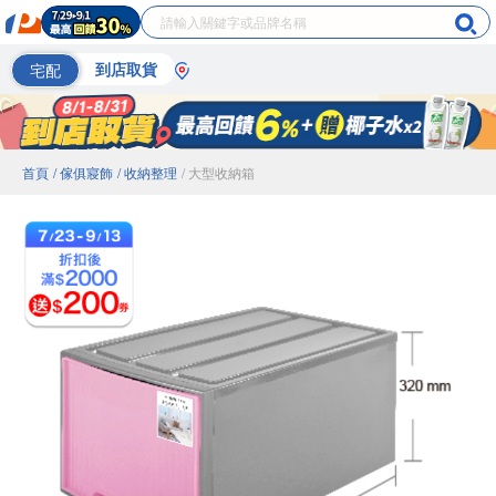
宅配
到店取貨
首頁
/ 傢俱寢飾
/ 收納整理
/ 大型收納箱