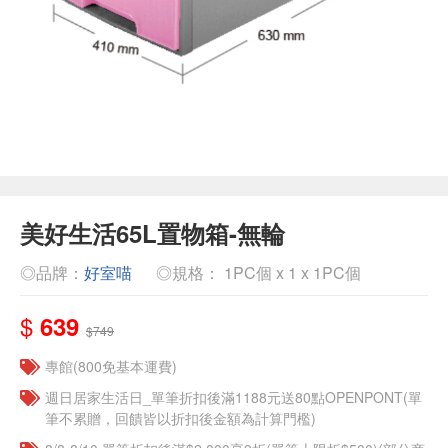
美好生活65L置物箱-無輪
◎品牌：
好室喵
◎規格： 1PC個 x 1 x 1PC個
$
639
$749
專館(800免基本運費)
週日居家生活日_單筆折扣後滿1188元送80點OPENPONT(單
筆不累贈，回饋皆以折扣後金額為計算門檻)