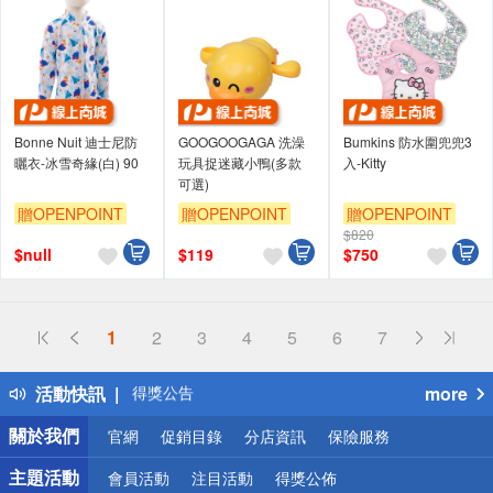
Bonne Nuit 迪士尼防
GOOGOOGAGA 洗澡
Bumkins 防水圍兜兜3
曬衣-冰雪奇緣(白) 90
玩具捉迷藏小鴨(多款
入-Kitty
可選)
贈OPENPOINT
贈OPENPOINT
贈OPENPOINT
$820
$
null
$
119
$
750
偏遠地區配送
1
2
3
4
5
6
7
詐騙網頁！請小心！
得獎公告
活動快訊
more
熱門話題
銀行優惠
關於我們
官網
促銷目錄
分店資訊
保險服務
偏遠地區配送
詐騙網頁！請小心！
主題活動
會員活動
注目活動
得獎公佈