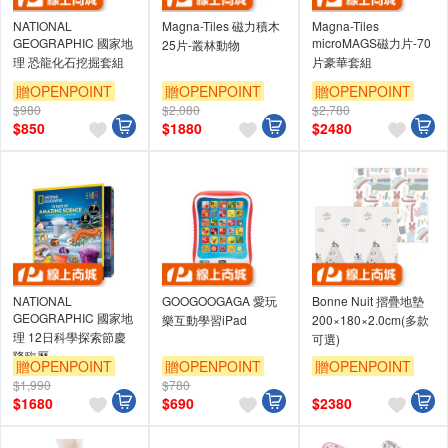
NATIONAL
Magna-Tiles 磁力積木
Magna-Tiles
GEOGRAPHIC 國家地
microMAGS磁力片-70
25片-叢林動物
理 恐龍化石挖掘套組
片豪華套組
贈OPENPOINT
贈OPENPOINT
贈OPENPOINT
$980
$2,080
$2,780
$
850
$
1880
$
2480
NATIONAL
GOOGOOGAGA 愛玩
Bonne Nuit 摺疊地墊
GEOGRAPHIC 國家地
樂互動學習iPad
200×180×2.0cm(多款
理 12日科學探索節慶
可選)
降臨曆
贈OPENPOINT
贈OPENPOINT
贈OPENPOINT
$1,990
$780
$
1680
$
690
$
2380