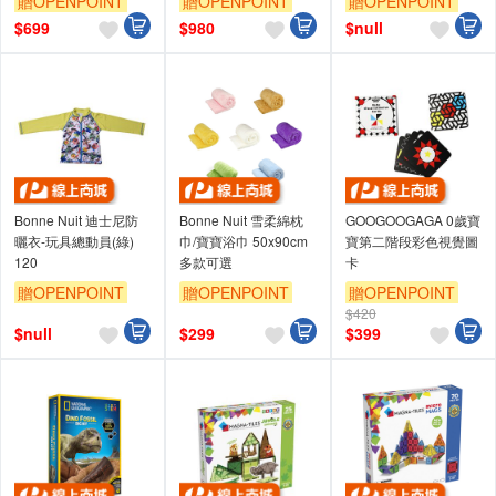
贈OPENPOINT
贈OPENPOINT
贈OPENPOINT
$
699
$
980
$
null
Bonne Nuit 迪士尼防
Bonne Nuit 雪柔綿枕
GOOGOOGAGA 0歲寶
曬衣-玩具總動員(綠)
巾/寶寶浴巾 50x90cm
寶第二階段彩色視覺圖
120
多款可選
卡
贈OPENPOINT
贈OPENPOINT
贈OPENPOINT
$420
$
null
$
299
$
399