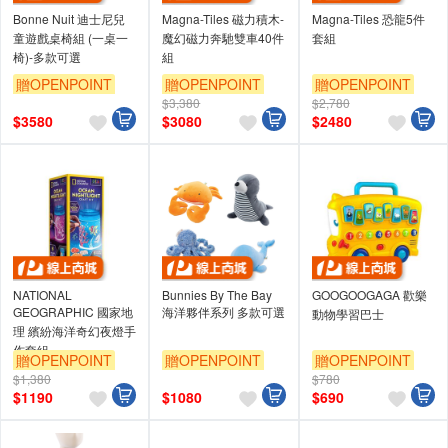
Bonne Nuit 迪士尼兒
Magna-Tiles 磁力積木-
Magna-Tiles 恐龍5件
童遊戲桌椅組 (一桌一
魔幻磁力奔馳雙車40件
套組
椅)-多款可選
組
贈OPENPOINT
贈OPENPOINT
贈OPENPOINT
$3,380
$2,780
$
3580
$
3080
$
2480
NATIONAL
Bunnies By The Bay
GOOGOOGAGA 歡樂
GEOGRAPHIC 國家地
海洋夥伴系列 多款可選
動物學習巴士
理 繽紛海洋奇幻夜燈手
作套組
贈OPENPOINT
贈OPENPOINT
贈OPENPOINT
$1,380
$780
$
1190
$
1080
$
690