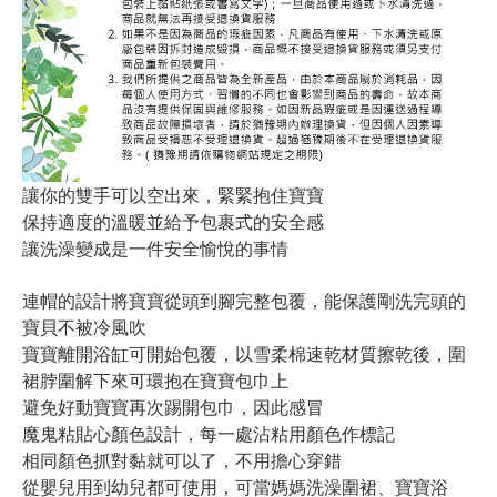
讓你的雙手可以空出來，緊緊抱住寶寶
保持適度的溫暖並給予包裹式的安全感
讓洗澡變成是一件安全愉悅的事情
連帽的設計將寶寶從頭到腳完整包覆，能保護剛洗完頭的
寶貝不被冷風吹
寶寶離開浴缸可開始包覆，以雪柔棉速乾材質擦乾後，圍
裙脖圍解下來可環抱在寶寶包巾上
避免好動寶寶再次踢開包巾，因此感冒
魔鬼粘貼心顏色設計，每一處沾粘用顏色作標記
相同顏色抓對黏就可以了，不用擔心穿錯
從嬰兒用到幼兒都可使用，可當媽媽洗澡圍裙、寶寶浴