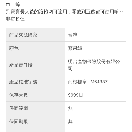
巾…等
到寶寶長大後的浴袍均可適用，零歲到五歲都可使用唷～
非常超值！！
商品來源國家
台灣
顏色
蘋果綠
明台產物保險股份有限公
產品責任險
司
產品核准字號
商檢標章 : M64387
保存天數
9999日
保固範圍
無
保固期限
無