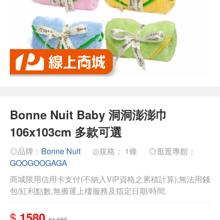
Bonne Nuit Baby 洞洞澎澎巾
106x103cm 多款可選
◎品牌：
Bonne Nuit
◎規格： 1條
◎逛逛專館：
GOOGOOGAGA
商城限用信用卡支付(不納入VIP資格之累積計算),無法用錢
包/紅利點數,無搬運上樓服務及指定日期/時間.
$
1580
$1,980