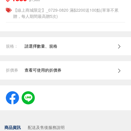
【線上商城限定】_0729-0820 滿$2200送100點(單筆不累
贈，每人期間最高贈5次)
規格：
請選擇數量、規格
折價券
查看可使用的折價券
商品資訊
配送及售後服務說明