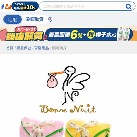
宅配
到店取貨
首頁
/ 嬰童保健
/ 育嬰用品
/ 潤膚爽身