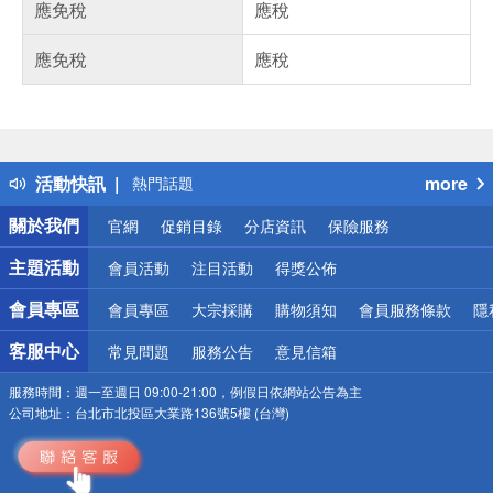
應免稅
應稅
應免稅
應稅
偏遠地區配送
詐騙網頁！請小心！
得獎公告
活動快訊
more
熱門話題
銀行優惠
關於我們
官網
促銷目錄
分店資訊
保險服務
偏遠地區配送
詐騙網頁！請小心！
主題活動
會員活動
注目活動
得獎公佈
會員專區
會員專區
大宗採購
購物須知
會員服務條款
隱
客服中心
常見問題
服務公告
意見信箱
服務時間：
週一至週日 09:00-21:00，例假日依網站公告為主
公司地址：
台北市北投區大業路136號5樓 (台灣)