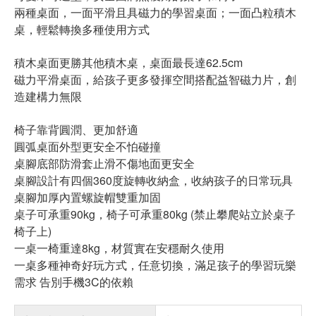
兩種桌面，一面平滑且具磁力的學習桌面；一面凸粒積木
桌，輕鬆轉換多種使用方式
積木桌面更勝其他積木桌，桌面最長達62.5cm
磁力平滑桌面，給孩子更多發揮空間搭配益智磁力片，創
造建構力無限
椅子靠背圓潤、更加舒適
圓弧桌面外型更安全不怕碰撞
桌腳底部防滑套止滑不傷地面更安全
桌腳設計有四個360度旋轉收納盒，收納孩子的日常玩具
桌腳加厚內置螺旋帽雙重加固
桌子可承重90kg，椅子可承重80kg (禁止攀爬站立於桌子
椅子上)
一桌一椅重達8kg，材質實在安穩耐久使用
一桌多種神奇好玩方式，任意切換，滿足孩子的學習玩樂
需求 告別手機3C的依賴