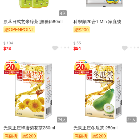
4入
原萃日式玄米綠茶(無糖)580ml
科學麵20合1 Min 家庭號
贈OPENPOINT
贈$200
贈OPENPOINT
滿額贈
$ 104
$ 55
贈$200
$78
$54
24入
24入
光泉正庄蜂蜜菊花茶250ml
光泉正庄冬瓜茶 250ml
滿額折
贈$200
滿額折
贈$200