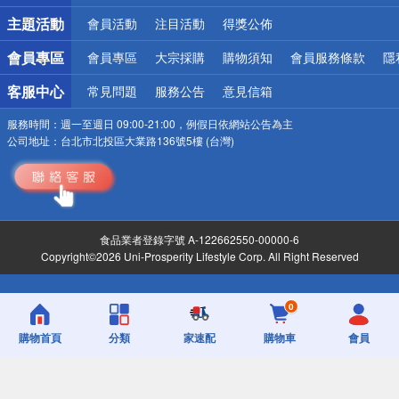
詐騙網頁！請小心！
主題活動
會員活動
注目活動
得獎公佈
會員專區
會員專區
大宗採購
購物須知
會員服務條款
隱
客服中心
常見問題
服務公告
意見信箱
服務時間：
週一至週日 09:00-21:00，例假日依網站公告為主
公司地址：
台北市北投區大業路136號5樓 (台灣)
食品業者登錄字號 A-122662550-00000-6
Copyright©2026 Uni-Prosperity Lifestyle Corp. All Right Reserved
0
購物首頁
分類
家速配
購物車
會員