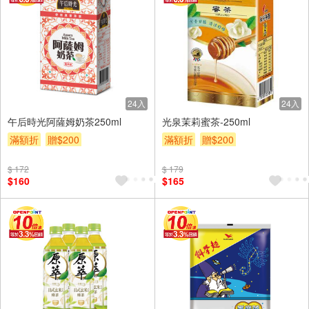
24入
24入
午后時光阿薩姆奶茶250ml
光泉茉莉蜜茶-250ml
滿額折
贈$200
滿額折
贈$200
$ 172
$ 179
$160
$165