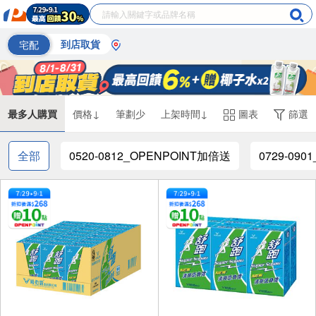
宅配
到店取貨
最多人購買
價格↓
筆劃少
上架時間↓
圖表
篩選
全部
0520-0812_OPENPOINT加倍送
0729-0