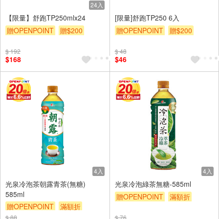
24入
【限量】舒跑TP250mlx24
[限量]舒跑TP250 6入
贈OPENPOINT
贈$200
贈OPENPOINT
贈$200
$ 192
$ 48
$168
$46
4入
4入
光泉冷泡茶朝露青茶(無糖)
光泉冷泡綠茶無糖-585ml
585ml
贈OPENPOINT
滿額折
贈OPENPOINT
滿額折
贈$200
贈$200
$ 88
$ 76