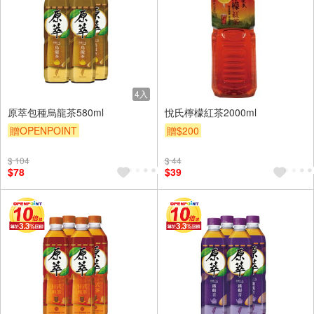
4入
原萃包種烏龍茶580ml
悅氏檸檬紅茶2000ml
贈OPENPOINT
贈$200
贈OPENPOINT
滿額贈
$ 104
$ 44
贈$200
$78
$39