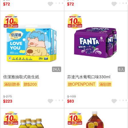
$72
$72
24入
6入
倍潔雅抽取式衛生紙
芬達汽水葡萄口味330ml
滿額贈券
贈$200
贈OPENPOINT
滿額贈
贈$200
$ 275
$ 109
$223
$83