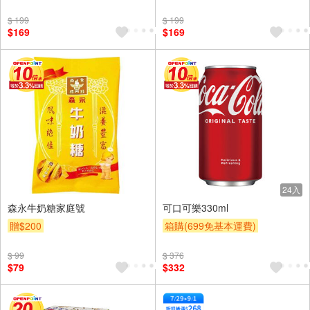
$ 199
$ 199
$169
$169
24入
森永牛奶糖家庭號
可口可樂330ml
贈$200
箱購(699免基本運費)
贈OPENPOINT
滿額贈
$ 99
$ 376
贈$200
$79
$332