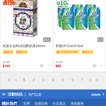
24入
6入
光泉午后時光伯爵奶茶250ml
舒跑(中)Can315ml
滿額折
贈$200
贈OPENPOINT
贈$200
$ 192
$ 105
$165
$84
偏遠地區配送
1
2
3
4
5
6
7
詐騙網頁！請小心！
得獎公告
活動快訊
more
熱門話題
銀行優惠
關於我們
官網
促銷目錄
分店資訊
保險服務
偏遠地區配送