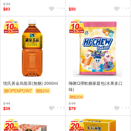
$ 94
$83
$50
悅氏黃金烏龍茶(無糖) 2000ml
嗨啾Q彈軟糖家庭包(水果多口
味)
贈OPENPOINT
贈$200
贈$200
$ 44
$ 96
$39
$79