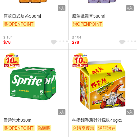
4入
4入
原萃日式焙茶580ml
原萃鐵觀音580ml
贈OPENPOINT
贈OPENPOINT
贈OPENPOINT
滿額贈
贈OPENPOINT
滿額贈
$ 104
$ 104
贈$200
贈$200
$78
$78
6入
5入
雪碧汽水330ml
科學麵香蔥雞汁風味40gx5
贈OPENPOINT
滿額贈
合購享優惠
滿額贈券
贈$200
贈$200