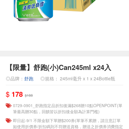
【限量】舒跑(小)Can245ml x24入
◎品牌：
舒跑
◎規格： 245ml毫升 x 1 x 24Bottle瓶
$
178
$188
0729-0901_舒跑指定品折扣後滿$268贈10點OPENPOINT(單
筆最高贈30點，回饋皆以折扣後金額為計算門檻)
即日起-9/1 不限金額下單贈$200券(單筆不累贈，請注意訂單
如使用折價券/折扣碼則不符贈送資格，贈送之折價券消費指定