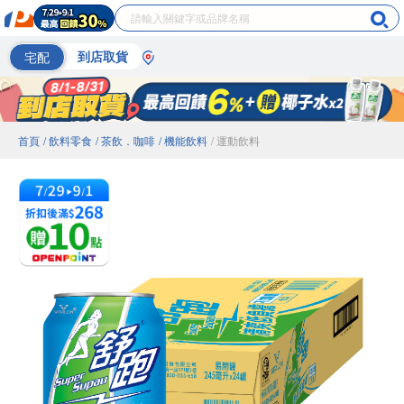
宅配
到店取貨
首頁
/ 飲料零食
/ 茶飲．咖啡
/ 機能飲料
/ 運動飲料