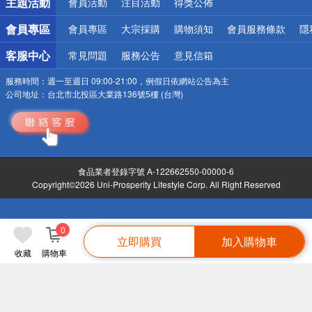
主題活動
會員活動
注目活動
得獎公佈
會員專區
會員專區
大宗採購
購物須知
會員服務條款
隱
客服中心
常見問題
服務公告
意見信箱
服務時間：
週一至週日 09:00-21:00，例假日依網站公告為主
公司地址：
台北市北投區大業路136號5樓 (台灣)
食品業者登錄字號 A-122662550-00000-6
Copyright©2026 Uni-Prosperity Lifestyle Corp. All Right Reserved
0
立即購買
加入購物車
收藏
購物車