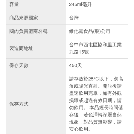
容量
245ml毫升
商品來源國家
台灣
國內負責廠商名稱
維他露食品(股)公司
台中市西屯區協和里工業
製造商地址
九路15號
保存天數
450天
請存放於25℃以下，勿高
溫或陽光直射。開瓶後請
盡速飲用完畢，如有外觀
損壞或超過有效日期，請
保存方式
勿飲用。 本品經長時間儲
存後，若色澤轉深屬自然
現象，對品質無影響，請
安心飲用。