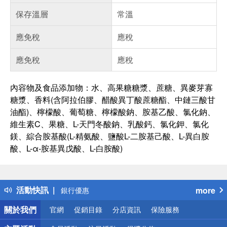
保存溫層
常溫
應免稅
應稅
應免稅
應稅
內容物及食品添加物：水、高果糖糖漿、蔗糖、異麥芽寡
糖漿、香料(含阿拉伯膠、醋酸異丁酸蔗糖酯、中鏈三酸甘
油酯)、檸檬酸、葡萄糖、檸檬酸鈉、胺基乙酸、氯化鈉、
維生素C、果糖、L-天門冬酸鈉、乳酸鈣、氯化鉀、氯化
鎂、綜合胺基酸(L-精氨酸、鹽酸L-二胺基己酸、L-異白胺
偏遠地區配送
詐騙網頁！請小心！
酸、L-α-胺基異戊酸、L-白胺酸)
得獎公告
熱門話題
銀行優惠
活動快訊
more
偏遠地區配送
詐騙網頁！請小心！
關於我們
官網
促銷目錄
分店資訊
保險服務