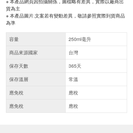
※ 本產品網頁因拍攝關係，圖檔略有差異，實際以廠商出
貨為主
※ 本產品圖片.文案若有變動差異，敬請參照實際到貨商品
為準
容量
250ml毫升
商品來源國家
台灣
保存天數
365天
保存溫層
常溫
應免稅
應稅
應免稅
應稅
偏遠地區配送
詐騙網頁！請小心！