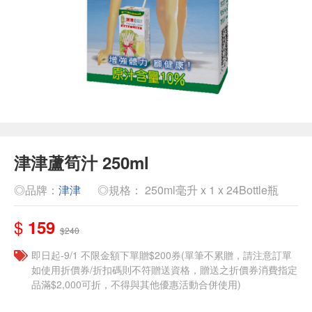
津津蘆筍汁 250ml
◎品牌：
津津
◎規格： 250ml毫升 x 1 x 24Bottle瓶
$
159
$240
即日起-9/1 不限金額下單贈$200券(單筆不累贈，請注意訂單
如使用折價券/折扣碼則不符贈送資格，贈送之折價券消費指定
品滿$2,000可折，不得與其他優惠活動合併使用)