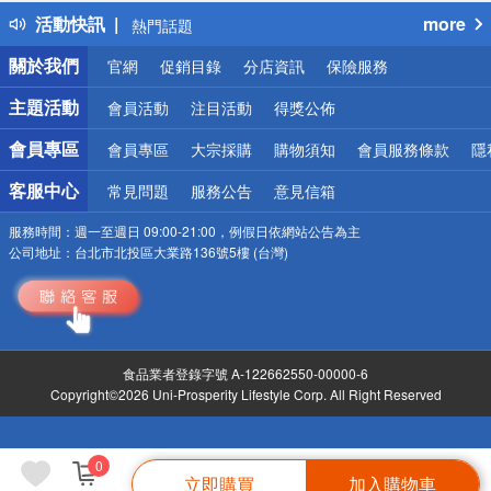
得獎公告
活動快訊
more
熱門話題
銀行優惠
關於我們
官網
促銷目錄
分店資訊
保險服務
偏遠地區配送
詐騙網頁！請小心！
主題活動
會員活動
注目活動
得獎公佈
會員專區
會員專區
大宗採購
購物須知
會員服務條款
隱
客服中心
常見問題
服務公告
意見信箱
服務時間：
週一至週日 09:00-21:00，例假日依網站公告為主
公司地址：
台北市北投區大業路136號5樓 (台灣)
食品業者登錄字號 A-122662550-00000-6
Copyright©2026 Uni-Prosperity Lifestyle Corp. All Right Reserved
0
立即購買
加入購物車