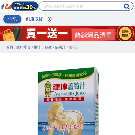
宅配
到店取貨
首頁
/ 飲料零食
/ 果汁．養生
/ 蔬果汁
/ 盧筍汁