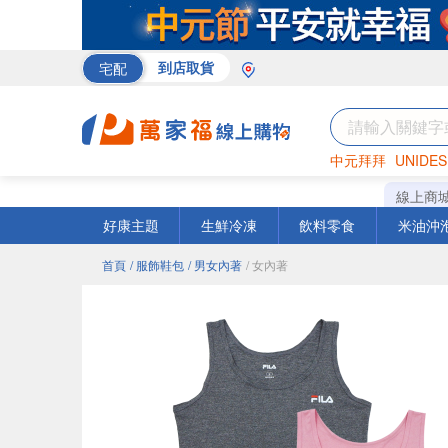
宅配
到店取貨
中元拜拜
UNIDES
米
巧克力
衛生紙
線上商
好康主題
生鮮冷凍
飲料零食
米油沖
首頁
/ 服飾鞋包
/ 男女內著
/ 女內著