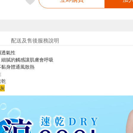
配送及售後服務說明
濕透氣性
，細膩的觸感讓肌膚會呼吸
不黏身體通風散熱
性
速乾
灰