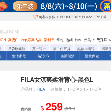
萬家福服務
PROSPERITY PLAZA APP下載
IGN
高蛋白
冷氣最高省萬
福利品
餅乾
泡麵
飲料
義美
中元拜拜
咖啡
城
品牌旗艦館
買一送一
第二件五折
點數加碼送
檔期
泡
生活家電
熱門3C
美妝個清
嬰童保健
FILA女涼爽柔滑背心-黑色L
◎品牌：
FILA
◎規格： 1PC件 x 1 x 1PC件
259
$
$299
促銷價