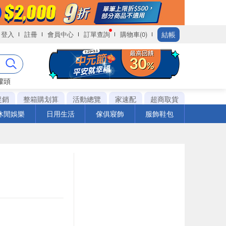
結帳
登入
註冊
會員中心
訂單查詢
購物車(0)
罐頭
促銷
整箱購划算
活動總覽
家速配
超商取貨
休閒娛樂
日用生活
傢俱寢飾
服飾鞋包