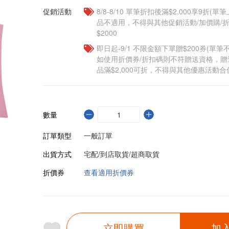
促銷活動
8/8-8/10 單筆折扣後滿$2,000享9折(單
品不適用，不得與其他促銷活動/加價購/折
$2000
即日起-9/1 不限金額下單贈$200券(單
如使用折價券/折扣碼則不符贈送資格，
品滿$2,000可折，不得與其他優惠活動合
數量
訂單類型
一般訂單
出貨方式
宅配/到店取貨/超商取貨
折價券
查看適用折價券
立即購買
加