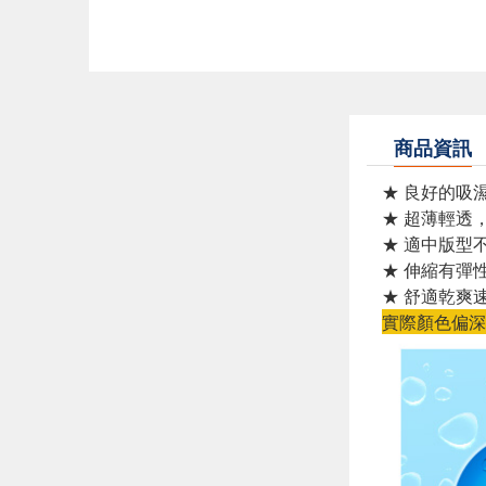
商品資訊
★ 良好的吸
★ 超薄輕透
★ 適中版型
★ 伸縮有彈
★ 舒適乾爽
實際顏色偏深