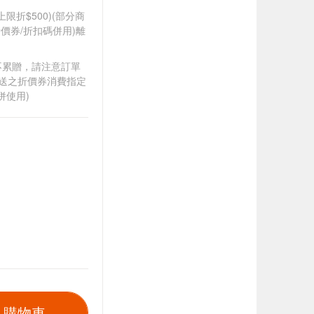
筆上限折$500)(部分商
價券/折扣碼併用)離
筆不累贈，請注意訂單
贈送之折價券消費指定
併使用)
入購物車