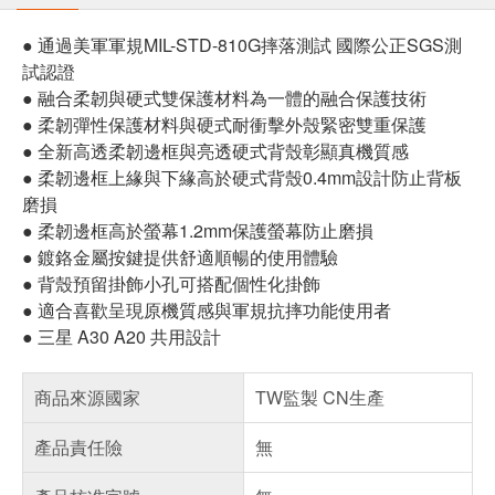
● 通過美軍軍規MIL-STD-810G摔落測試 國際公正SGS測
試認證
● 融合柔韌與硬式雙保護材料為一體的融合保護技術
● 柔韌彈性保護材料與硬式耐衝擊外殼緊密雙重保護
● 全新高透柔韌邊框與亮透硬式背殼彰顯真機質感
● 柔韌邊框上緣與下緣高於硬式背殼0.4mm設計防止背板
磨損
● 柔韌邊框高於螢幕1.2mm保護螢幕防止磨損
● 鍍鉻金屬按鍵提供舒適順暢的使用體驗
● 背殼預留掛飾小孔可搭配個性化掛飾
● 適合喜歡呈現原機質感與軍規抗摔功能使用者
● 三星 A30 A20 共用設計
商品來源國家
TW監製 CN生產
產品責任險
無