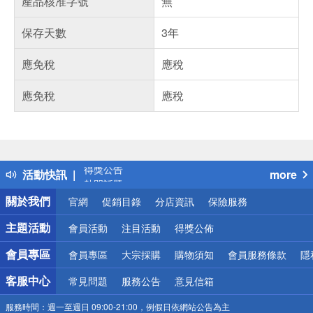
產品核准字號
無
保存天數
3年
應免稅
應稅
應免稅
應稅
偏遠地區配送
詐騙網頁！請小心！
得獎公告
活動快訊
more
熱門話題
銀行優惠
關於我們
官網
促銷目錄
分店資訊
保險服務
偏遠地區配送
詐騙網頁！請小心！
主題活動
會員活動
注目活動
得獎公佈
會員專區
會員專區
大宗採購
購物須知
會員服務條款
隱
客服中心
常見問題
服務公告
意見信箱
服務時間：
週一至週日 09:00-21:00，例假日依網站公告為主