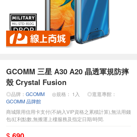
GCOMM 三星 A30 A20 晶透軍規防摔
殼 Crystal Fusion
◎品牌：
GCOMM
◎規格： 1入
◎逛逛專館：
GCOMM 品牌館
商城限用信用卡支付(不納入VIP資格之累積計算),無法用錢
包/紅利點數,無搬運上樓服務及指定日期/時間.
$
690