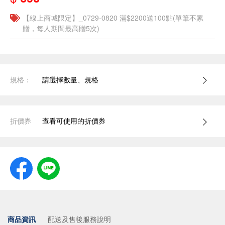
【線上商城限定】_0729-0820 滿$2200送100點(單筆不累
贈，每人期間最高贈5次)
規格：
請選擇數量、規格
折價券
查看可使用的折價券
商品資訊
配送及售後服務說明