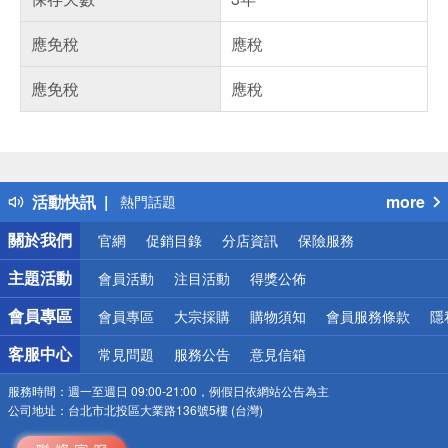
應免稅
應稅
應免稅
應稅
偏遠地區配送
詐騙網頁！請小心！
得獎公告
活動快訊
more
熱門話題
銀行優惠
關於我們
官網
促銷目錄
分店資訊
保險服務
偏遠地區配送
詐騙網頁！請小心！
主題活動
會員活動
注目活動
得獎公佈
會員專區
會員專區
大宗採購
購物須知
會員服務條款
隱
客服中心
常見問題
服務公告
意見信箱
服務時間：
週一至週日 09:00-21:00，例假日依網站公告為主
公司地址：
台北市北投區大業路136號5樓 (台灣)