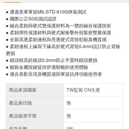
● 通過美軍軍規MIL-STD-810G摔落測試
● 國際公正SGS測試認證
● 融合柔韌與硬式雙保護材料為一體的融合保護技術
● 柔韌彈性保護材料與硬式耐衝擊外殼緊密雙重保護
● 全新高透柔韌邊框與亮透硬式背殼彰顯真機質感
● 柔韌邊框上緣與下緣高於硬式背殼0.4mm設計防止背板
磨損
● 鏡頭框高於鏡頭0.2mm防止平置時鏡頭磨損
● 鍍鉻金屬按鍵提供舒適順暢的使用體驗
● 適合喜歡呈現原機質感與軍規抗摔功能使用者
商品來源國家
TW監製 CN生產
產品責任險
無
產品核准字號
無
保存天數
3年