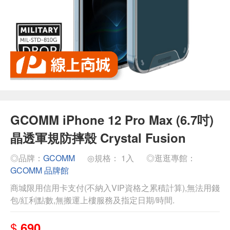
GCOMM iPhone 12 Pro Max (6.7吋)
晶透軍規防摔殼 Crystal Fusion
◎品牌：
GCOMM
◎規格： 1入
◎逛逛專館：
GCOMM 品牌館
商城限用信用卡支付(不納入VIP資格之累積計算),無法用錢
包/紅利點數,無搬運上樓服務及指定日期/時間.
$
690