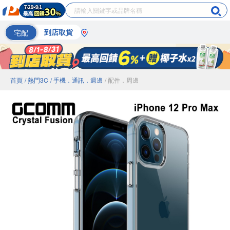
宅配
到店取貨
首頁
/ 熱門3C
/ 手機．通訊．週邊
/ 配件．周邊