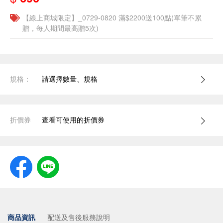
【線上商城限定】_0729-0820 滿$2200送100點(單筆不累
贈，每人期間最高贈5次)
規格：
請選擇數量、規格
折價券
查看可使用的折價券
商品資訊
配送及售後服務說明