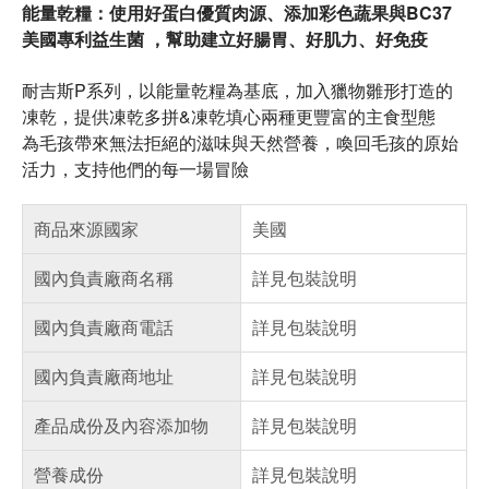
能量乾糧：使用好蛋白優質肉源、添加彩色蔬果與BC37
美國專利益生菌 ，幫助建立好腸胃、好肌力、好免疫
耐吉斯P系列，以能量乾糧為基底，加入獵物雛形打造的
凍乾，提供凍乾多拼&凍乾填心兩種更豐富的主食型態
為毛孩帶來無法拒絕的滋味與天然營養，喚回毛孩的原始
活力，支持他們的每一場冒險
商品來源國家
美國
國內負責廠商名稱
詳見包裝說明
國內負責廠商電話
詳見包裝說明
國內負責廠商地址
詳見包裝說明
產品成份及內容添加物
詳見包裝說明
營養成份
詳見包裝說明