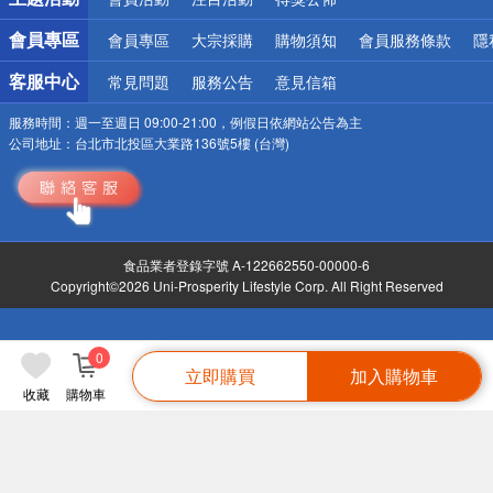
會員專區
會員專區
大宗採購
購物須知
會員服務條款
隱
客服中心
常見問題
服務公告
意見信箱
服務時間：
週一至週日 09:00-21:00，例假日依網站公告為主
公司地址：
台北市北投區大業路136號5樓 (台灣)
食品業者登錄字號 A-122662550-00000-6
Copyright©2026 Uni-Prosperity Lifestyle Corp. All Right Reserved
0
立即購買
加入購物車
收藏
購物車