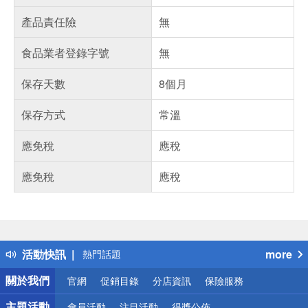
產品責任險
無
食品業者登錄字號
無
保存天數
8個月
保存方式
常溫
應免稅
應稅
應免稅
應稅
偏遠地區配送
詐騙網頁！請小心！
得獎公告
活動快訊
more
熱門話題
銀行優惠
關於我們
官網
促銷目錄
分店資訊
保險服務
偏遠地區配送
詐騙網頁！請小心！
主題活動
會員活動
注目活動
得獎公佈