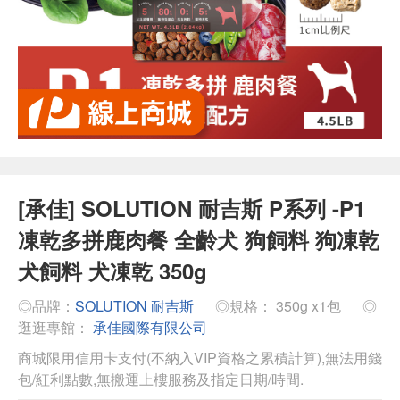
[承佳] SOLUTION 耐吉斯 P系列 -P1
凍乾多拼鹿肉餐 全齡犬 狗飼料 狗凍乾
犬飼料 犬凍乾 350g
◎品牌：
SOLUTION 耐吉斯
◎規格： 350g x1包
◎
逛逛專館：
承佳國際有限公司
商城限用信用卡支付(不納入VIP資格之累積計算),無法用錢
包/紅利點數,無搬運上樓服務及指定日期/時間.