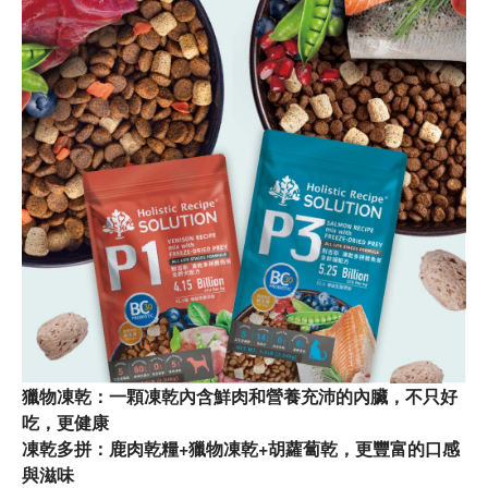
獵物凍乾：一顆凍乾內含鮮肉和營養充沛的內臟，不只好
吃，更健康
凍乾多拼：鹿肉乾糧+獵物凍乾+胡蘿蔔乾，更豐富的口感
與滋味