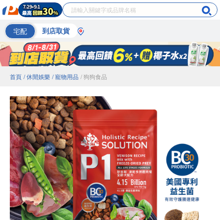
宅配
到店取貨
首頁
/ 休閒娛樂
/ 寵物用品
/ 狗狗食品