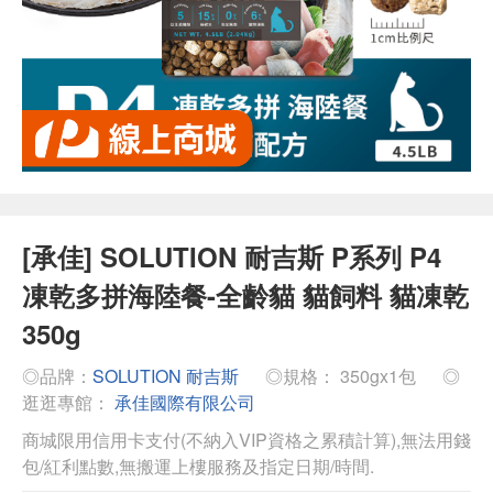
[承佳] SOLUTION 耐吉斯 P系列 P4
凍乾多拼海陸餐-全齡貓 貓飼料 貓凍乾
350g
◎品牌：
SOLUTION 耐吉斯
◎規格： 350gx1包
◎
逛逛專館：
承佳國際有限公司
商城限用信用卡支付(不納入VIP資格之累積計算),無法用錢
包/紅利點數,無搬運上樓服務及指定日期/時間.