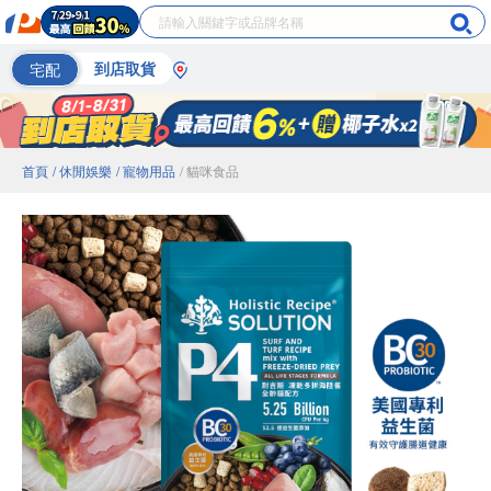
宅配
到店取貨
首頁
/ 休閒娛樂
/ 寵物用品
/ 貓咪食品