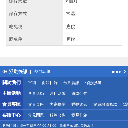
保存天數
8個月
保存方式
常溫
應免稅
應稅
應免稅
應稅
偏遠地區配送
詐騙網頁！請小心！
得獎公告
活動快訊
more
熱門話題
銀行優惠
關於我們
官網
促銷目錄
分店資訊
保險服務
偏遠地區配送
詐騙網頁！請小心！
主題活動
會員活動
注目活動
得獎公佈
會員專區
會員專區
大宗採購
購物須知
會員服務條款
隱
客服中心
常見問題
服務公告
意見信箱
服務時間：
週一至週日 09:00-21:00，例假日依網站公告為主