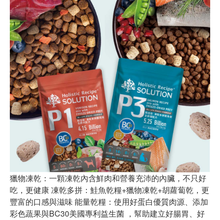
獵物凍乾：一顆凍乾內含鮮肉和營養充沛的內臟，不只好
吃，更健康 凍乾多拼：鮭魚乾糧+獵物凍乾+胡蘿蔔乾，更
豐富的口感與滋味 能量乾糧：使用好蛋白優質肉源、添加
彩色蔬果與BC30美國專利益生菌 ，幫助建立好腸胃、好