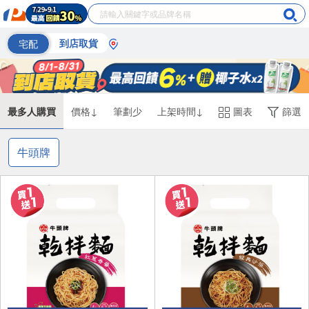
宅配
到店取貨
最多人購買
價格↓
筆劃少
上架時間↓
圖表
篩選
牛頭牌