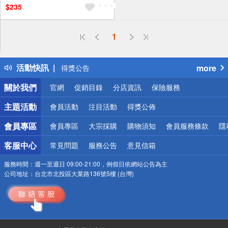
$235
1
偏遠地區配送
詐騙網頁！請小心！
得獎公告
活動快訊
more
熱門話題
銀行優惠
關於我們
官網
促銷目錄
分店資訊
保險服務
偏遠地區配送
主題活動
會員活動
注目活動
得獎公佈
詐騙網頁！請小心！
會員專區
會員專區
大宗採購
購物須知
會員服務條款
隱
客服中心
常見問題
服務公告
意見信箱
服務時間：
週一至週日 09:00-21:00，例假日依網站公告為主
公司地址：
台北市北投區大業路136號5樓 (台灣)