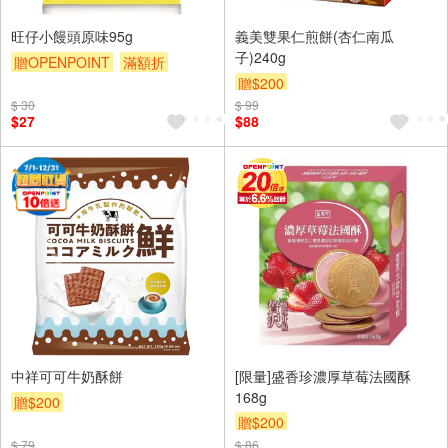
旺仔小饅頭原味95g
義美雙果仁煎餅(杏仁南瓜
子)240g
贈OPENPOINT
滿額折
贈$200
贈$200
$ 30
$ 99
$27
$88
中祥可可牛奶酥餅
[限量]盛香珍濃厚草莓法國酥
168g
贈$200
贈$200
$ 79
$ 86