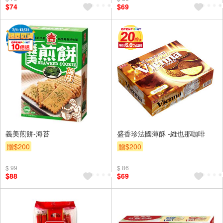
$74
$69
義美煎餅-海苔
盛香珍法國薄酥 -維也那咖啡
贈$200
贈$200
$ 99
$ 86
$88
$69