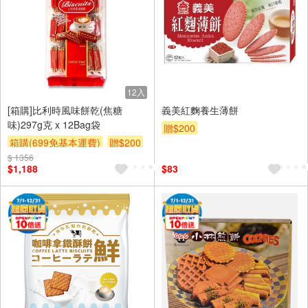
12入
[箱購]比利時風味餅乾(焦糖
義美紅麴養生薄餅
味)297g克 x 12Bag袋
贈$200
箱購(699免基本運費)
贈$200
$ 1356
$1,188
$83