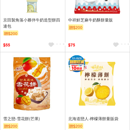
京田製角落小夥伴牛奶造型餅四
中祥鮮芝麻牛奶酥餅量販
連包
贈$200
贈$200
$55
$75
雪之戀-雪花餅(芒果)
北海道戀人-檸檬薄餅量販袋
贈$200
贈$200