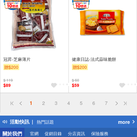
冠昇-芝麻薄片
健康日誌-法式蒜味脆餅
贈$200
贈$200
$ 119
$ 60
$89
$59
偏遠地區配送
1
2
3
4
5
6
7
詐騙網頁！請小心！
得獎公告
活動快訊
more
熱門話題
銀行優惠
關於我們
官網
促銷目錄
分店資訊
保險服務
偏遠地區配送