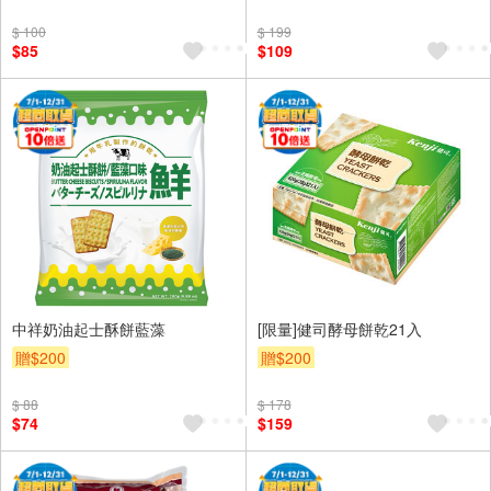
$ 100
$ 199
$85
$109
中祥奶油起士酥餅藍藻
[限量]健司酵母餅乾21入
贈$200
贈$200
$ 88
$ 178
$74
$159