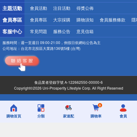
詐騙網頁！請小心！
主題活動
會員活動
注目活動
得獎公佈
會員專區
會員專區
大宗採購
購物須知
會員服務條款
隱
客服中心
常見問題
服務公告
意見信箱
服務時間：
週一至週日 09:00-21:00，例假日依網站公告為主
公司地址：
台北市北投區大業路136號5樓 (台灣)
食品業者登錄字號 A-122662550-00000-6
Copyright©2026 Uni-Prosperity Lifestyle Corp. All Right Reserved
0
購物首頁
分類
家速配
購物車
會員