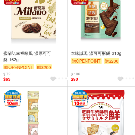
蜜蘭諾幸福歐風-濃厚可可
本味誠現-濃可可酥餅-210g
酥-162g
贈OPENPOINT
贈$200
贈OPENPOINT
贈$200
$ 72
$ 106
$63
$90