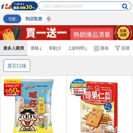
宅配
到店取貨
最多人購買
價格↓
筆劃少
上架時間↓
圖表
篩選
其它口味