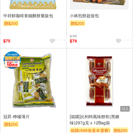
中祥鮮咖啡拿鐵酥餅量販包
小林煎餅超值包
贈$200
贈$200
$ 99
$75
$79
12入
冠昇-檸檬薄片
[箱購]比利時風味餅乾(黑糖
味)297g克 x 12Bag袋
贈$200
箱購(699免基本運費)
贈$200