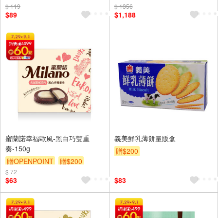
$ 119
$ 1356
$89
$1,188
蜜蘭諾幸福歐風-黑白巧雙重
義美鮮乳薄餅量販盒
奏-150g
贈$200
贈OPENPOINT
贈$200
$ 72
$63
$83