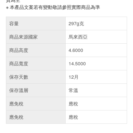
※ 本產品文案若有變動敬請參照實際商品為準
容量
297g克
商品來源國家
馬來西亞
商品高度
4.6000
商品寬度
14.5000
保存天數
12月
保存溫層
常溫
應免稅
應稅
應免稅
應稅
偏遠地區配送
詐騙網頁！請小心！
得獎公告