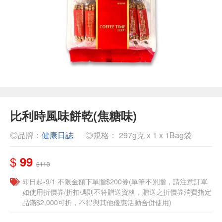
比利時風味餅乾(焦糖味)
◎品牌：
健康日誌
◎規格： 297g克 x 1 x 1Bag袋
$
99
$113
即日起-9/1 不限金額下單贈$200券(單筆不累贈，請注意訂單
如使用折價券/折扣碼則不符贈送資格，贈送之折價券消費指定
品滿$2,000可折，不得與其他優惠活動合併使用)