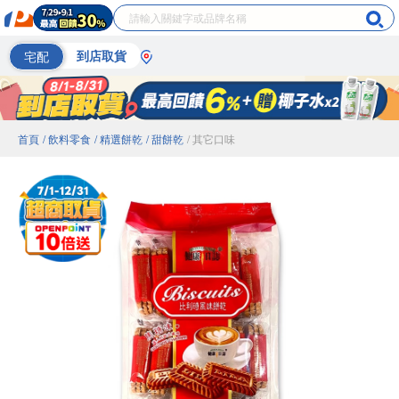
宅配
到店取貨
首頁
/ 飲料零食
/ 精選餅乾
/ 甜餅乾
/ 其它口味