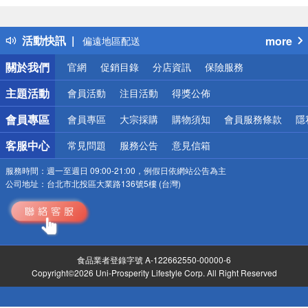
熱門話題
銀行優惠
活動快訊
more
偏遠地區配送
詐騙網頁！請小心！
關於我們
官網
促銷目錄
分店資訊
保險服務
主題活動
會員活動
注目活動
得獎公佈
會員專區
會員專區
大宗採購
購物須知
會員服務條款
隱
客服中心
常見問題
服務公告
意見信箱
服務時間：
週一至週日 09:00-21:00，例假日依網站公告為主
公司地址：
台北市北投區大業路136號5樓 (台灣)
食品業者登錄字號 A-122662550-00000-6
Copyright©2026 Uni-Prosperity Lifestyle Corp. All Right Reserved