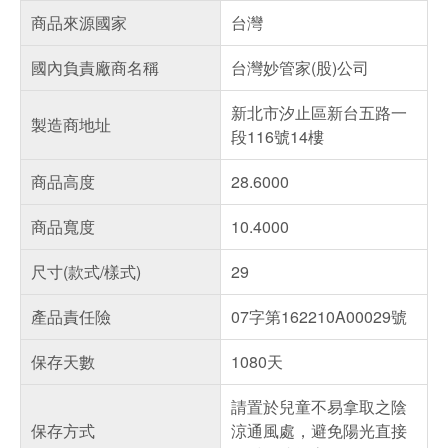
商品來源國家
台灣
國內負責廠商名稱
台灣妙管家(股)公司
新北市汐止區新台五路一
製造商地址
段116號14樓
商品高度
28.6000
商品寬度
10.4000
尺寸(款式/樣式)
29
產品責任險
07字第162210A00029號
保存天數
1080天
請置於兒童不易拿取之陰
保存方式
涼通風處，避免陽光直接