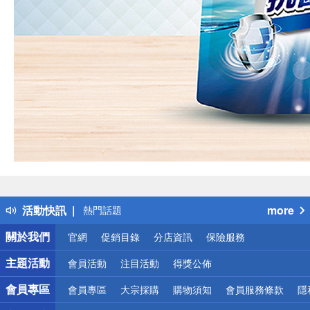
偏遠地區配送
詐騙網頁！請小心！
得獎公告
活動快訊
more
熱門話題
銀行優惠
關於我們
官網
促銷目錄
分店資訊
保險服務
偏遠地區配送
詐騙網頁！請小心！
主題活動
會員活動
注目活動
得獎公佈
會員專區
會員專區
大宗採購
購物須知
會員服務條款
隱