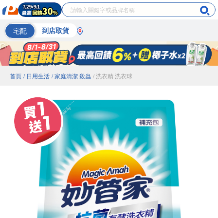
宅配
到店取貨
首頁
/ 日用生活
/ 家庭清潔 殺蟲
/ 洗衣精 洗衣球