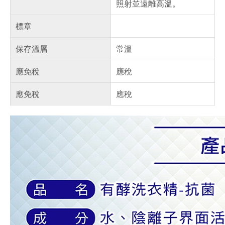
照射並遠離高溫。
標章
保存溫層
常溫
應免稅
應稅
應免稅
應稅