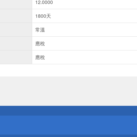
12.0000
1800天
常溫
應稅
應稅
送
請小心！