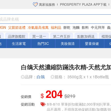
萬家福服務
PROSPERITY PLAZA APP下載
IGN
父親節送禮
冷氣最高省萬
福利品
餅乾
泡麵
飲料
中元拜拜
義
洋芋片
城
品牌旗艦館
買一送一
第二件五折
點數加碼送
檔期
泡
生活家電
熱門3C
美妝個清
嬰童保健
白鴿天然濃縮防蹣洗衣精-天然尤
◎品牌：
白鴿
◎規格： 3500g克 x 1 x 1Bottle瓶
204
$
$219
促銷價
促銷活動
8/8-8/10 單筆折扣後滿$2,000享9折(單
品不適用，不得與其他促銷活動/加價購/折