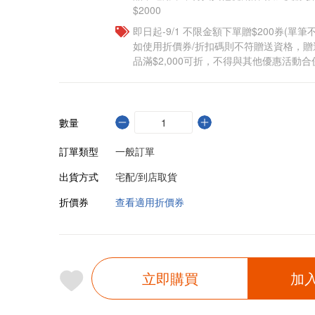
$2000
即日起-9/1 不限金額下單贈$200券(單
如使用折價券/折扣碼則不符贈送資格，
品滿$2,000可折，不得與其他優惠活動合
數量
訂單類型
一般訂單
出貨方式
宅配/到店取貨
折價券
查看適用折價券
立即購買
加