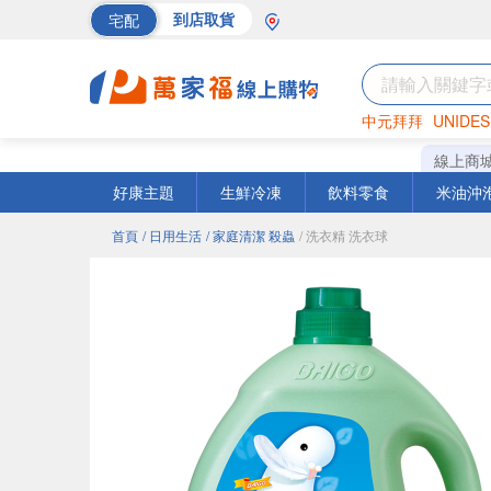
宅配
到店取貨
中元拜拜
UNIDES
巧克力
罐頭
海苔
線上商
好康主題
生鮮冷凍
飲料零食
米油沖
首頁
/ 日用生活
/ 家庭清潔 殺蟲
/ 洗衣精 洗衣球