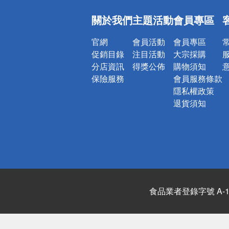
偏遠地區配
關於我們
主題活動
會員專區
詐騙網頁！
官網
會員活動
會員專區
促銷目錄
注目活動
大宗採購
分店資訊
得獎公佈
購物須知
保險服務
會員服務條款
隱私權政策
退貨須知
食品業者登錄字號 A-122