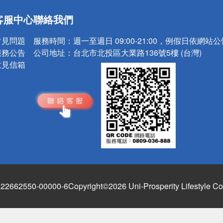
送
客服中心
聯絡我們
請小心！
常見問題
服務時間：
週一至週日 09:00-21:00，例假日依網站
服務公告
公司地址：
台北市北投區大業路136號5樓 (台灣)
意見信箱
662550-00000-6
Copyright©2026 Uni-Prosperity Lifestyle Co