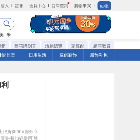
結帳
登入
註冊
會員中心
訂單查詢
購物車(0)
美
米
促銷
整箱購划算
活動總覽
家速配
超商取貨
休閒娛樂
日用生活
傢俱寢飾
服飾鞋包
加利
筆上限折$500)(部分商
價券/折扣碼併用)離