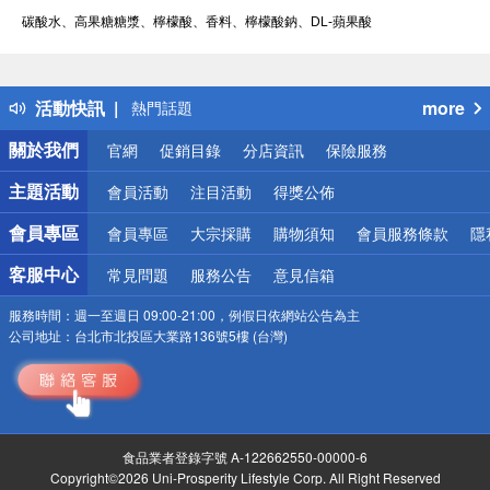
碳酸水、高果糖糖漿、檸檬酸、香料、檸檬酸鈉、DL-蘋果酸
偏遠地區配送
詐騙網頁！請小心！
得獎公告
活動快訊
more
熱門話題
銀行優惠
關於我們
官網
促銷目錄
分店資訊
保險服務
偏遠地區配送
詐騙網頁！請小心！
主題活動
會員活動
注目活動
得獎公佈
會員專區
會員專區
大宗採購
購物須知
會員服務條款
隱
客服中心
常見問題
服務公告
意見信箱
服務時間：
週一至週日 09:00-21:00，例假日依網站公告為主
公司地址：
台北市北投區大業路136號5樓 (台灣)
食品業者登錄字號 A-122662550-00000-6
Copyright©2026 Uni-Prosperity Lifestyle Corp. All Right Reserved