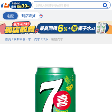
宅配
到店取貨
首頁
/ 飲料零食
/ 水．汽水
/ 汽水
/ 碳酸汽水