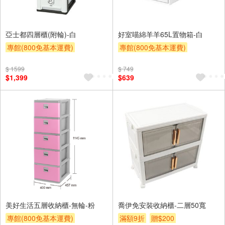
亞士都四層櫃(附輪)-白
好室喵綿羊羊65L置物箱-白
專館(800免基本運費)
專館(800免基本運費)
另計大材積物流處理費$10
滿額9折
滿額贈券
贈$200
$ 1599
$ 749
滿額9折
贈$200
$1,399
$639
美好生活五層收納櫃-無輪-粉
喬伊免安裝收納櫃-二層50寬
專館(800免基本運費)
滿額9折
贈$200