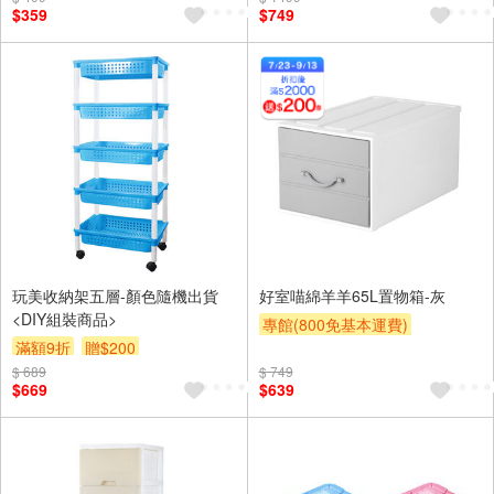
$359
$749
玩美收納架五層-顏色隨機出貨
好室喵綿羊羊65L置物箱-灰
<DIY組裝商品>
專館(800免基本運費)
滿額9折
贈$200
滿額9折
滿額贈券
贈$200
$ 689
$ 749
$669
$639