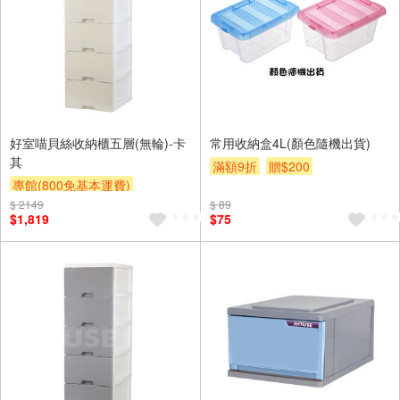
好室喵貝絲收納櫃五層(無輪)-卡
常用收納盒4L(顏色隨機出貨)
其
滿額9折
贈$200
專館(800免基本運費)
$ 2149
另計大材積物流處理費$10
$ 89
$1,819
$75
滿額9折
贈$200