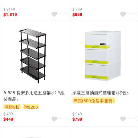
另計大材積物流處理費$10
$ 2149
$ 799
滿額9折
贈$200
$1,819
$699
A-528 長安多用途五層架<DIY組
采漾三層抽屜式整理箱<綠色>
裝商品>
專館(800免基本運費)
滿額9折
贈$200
滿額9折
贈$200
$ 499
$ 949
$449
$799