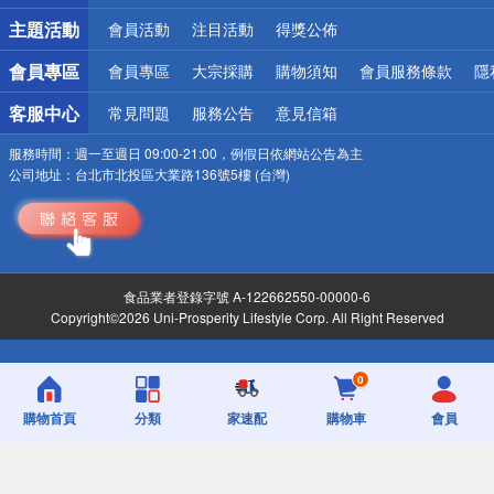
詐騙網頁！請小心！
主題活動
會員活動
注目活動
得獎公佈
會員專區
會員專區
大宗採購
購物須知
會員服務條款
隱
客服中心
常見問題
服務公告
意見信箱
服務時間：
週一至週日 09:00-21:00，例假日依網站公告為主
公司地址：
台北市北投區大業路136號5樓 (台灣)
食品業者登錄字號 A-122662550-00000-6
Copyright©2026 Uni-Prosperity Lifestyle Corp. All Right Reserved
0
購物首頁
分類
家速配
購物車
會員