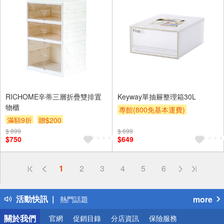
RICHOME辛蒂三層折疊雙排置
Keyway單抽屜整理箱30L
物櫃
專館(800免基本運費)
滿額9折
贈$200
滿額9折
贈$200
$ 899
$ 699
$750
$649
偏遠地區配送
1
2
3
4
5
6
詐騙網頁！請小心！
得獎公告
活動快訊
more
熱門話題
銀行優惠
關於我們
官網
促銷目錄
分店資訊
保險服務
偏遠地區配送