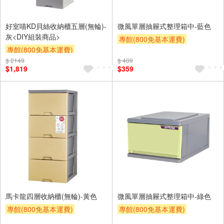
好室喵KD貝絲收納櫃五層(無輪)-
微風單層抽屜式整理箱中-藍色
灰<DIY組裝商品>
專館(800免基本運費)
專館(800免基本運費)
滿額9折
贈$200
$ 2149
滿額9折
贈$200
$ 409
$1,819
$359
馬卡龍四層收納櫃(無輪)-黃色
微風單層抽屜式整理箱中-綠色
專館(800免基本運費)
專館(800免基本運費)
另計大材積物流處理費$10
滿額9折
贈$200