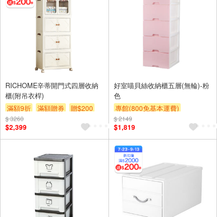
RICHOME辛蒂開門式四層收納
好室喵貝絲收納櫃五層(無輪)-粉
櫃(附吊衣桿)
色
滿額9折
滿額贈券
贈$200
專館(800免基本運費)
$ 3260
$ 2149
另計大材積物流處理費$10
$2,399
$1,819
滿額9折
贈$200