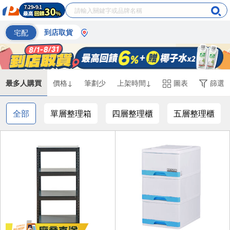
宅配
到店取貨
最多人購買
價格↓
筆劃少
上架時間↓
圖表
篩選
全部
單層整理箱
四層整理櫃
五層整理櫃