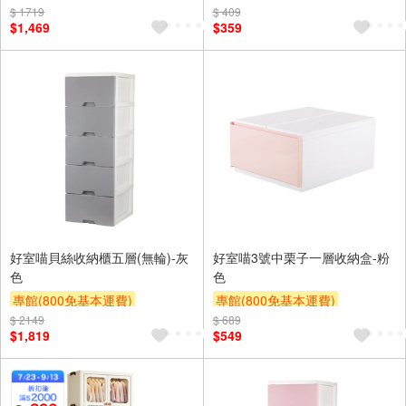
$ 1719
$ 409
滿額9折
贈$200
$1,469
$359
好室喵貝絲收納櫃五層(無輪)-灰
好室喵3號中栗子一層收納盒-粉
色
色
專館(800免基本運費)
專館(800免基本運費)
$ 2149
另計大材積物流處理費$10
$ 689
滿額9折
贈$200
$1,819
$549
滿額9折
贈$200