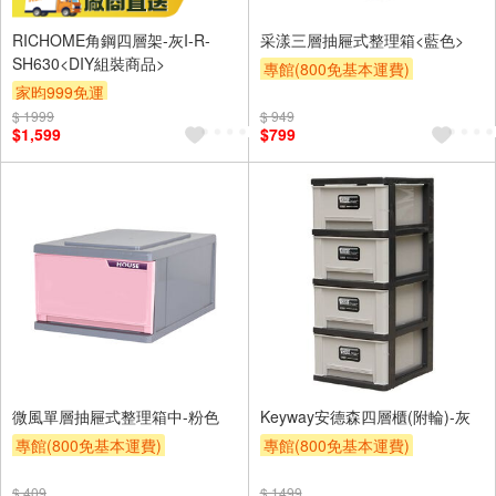
RICHOME角鋼四層架-灰I-R-
采漾三層抽屜式整理箱<藍色>
SH630<DIY組裝商品>
專館(800免基本運費)
家昀999免運
滿額9折
贈$200
$ 1999
$ 949
$1,599
$799
微風單層抽屜式整理箱中-粉色
Keyway安德森四層櫃(附輪)-灰
專館(800免基本運費)
專館(800免基本運費)
滿額9折
贈$200
另計大材積物流處理費$10
$ 409
$ 1499
滿額9折
贈$200