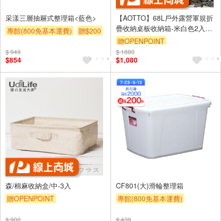
采漾三層抽屜式整理箱<藍色>
【AOTTO】68L戶外露營軍規折
疊收納桌板收納箱-米白色2入
專館(800免基本運費)
贈$200
(AL-202W*2)
贈OPENPOINT
$ 949
$ 1880
滿3000享95折
$854
$1,080
森/棉麻收納盒/中-3入
CF801(大)滑輪整理箱
贈OPENPOINT
專館(800免基本運費)
滿額贈券
贈$200
$ 900
$ 439