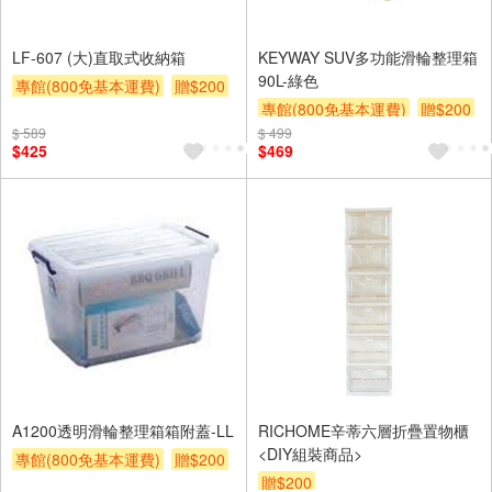
LF-607 (大)直取式收納箱
KEYWAY SUV多功能滑輪整理箱
90L-綠色
專館(800免基本運費)
贈$200
專館(800免基本運費)
贈$200
$ 589
$ 499
$425
$469
A1200透明滑輪整理箱箱附蓋-LL
RICHOME辛蒂六層折疊置物櫃
<DIY組裝商品>
專館(800免基本運費)
贈$200
贈$200