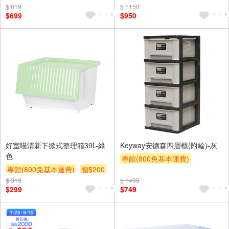
$ 819
$ 1150
$699
$950
好室喵清新下掀式整理箱39L-綠
Keyway安德森四層櫃(附輪)-灰
色
專館(800免基本運費)
專館(800免基本運費)
贈$200
另計大材積物流處理費$10
$ 319
$ 1499
贈$200
$299
$749