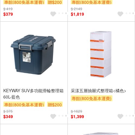
專館(800免基本運費)
贈$200
專館(800免基本運費)
$ 419
$ 2149
另計大材積物流處理費$10
$379
$1,819
贈$200
KEYWAY SUV多功能滑輪整理箱
采漾五層抽屜式整理箱<橘色>
60L-藍色
專館(800免基本運費)
專館(800免基本運費)
贈$200
另計大材積物流處理費$10
$ 375
$ 1629
贈$200
$349
$1,399