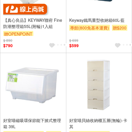
【真心良品】KEYWAY聯府 Fine
Keyway鐵馬重型收納箱60L-藍
防潮整理箱55L(附輪)1入組
專館(800免基本運費)
贈$200
贈OPENPOINT
$ 890
訂單滿1999享95折
$ 699
$790
$599
好室喵磁吸環保節能下掀式整理
好室喵貝絲收納櫃五層(無輪)-卡
箱 39L
其