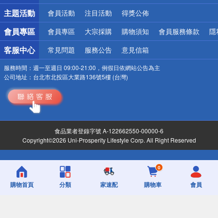
詐騙網頁！請小心！
主題活動
會員活動
注目活動
得獎公佈
會員專區
會員專區
大宗採購
購物須知
會員服務條款
隱
客服中心
常見問題
服務公告
意見信箱
服務時間：
週一至週日 09:00-21:00，例假日依網站公告為主
公司地址：
台北市北投區大業路136號5樓 (台灣)
食品業者登錄字號 A-122662550-00000-6
Copyright©2026 Uni-Prosperity Lifestyle Corp. All Right Reserved
0
購物首頁
分類
家速配
購物車
會員