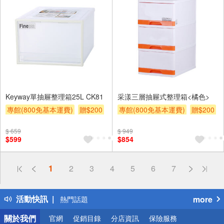
Keyway單抽屜整理箱25L CK81
采漾三層抽屜式整理箱<橘色>
專館(800免基本運費)
贈$200
專館(800免基本運費)
贈$200
$ 659
$ 949
$599
$854
偏遠地區配送
1
2
3
4
5
6
7
詐騙網頁！請小心！
得獎公告
活動快訊
more
熱門話題
銀行優惠
關於我們
官網
促銷目錄
分店資訊
保險服務
偏遠地區配送