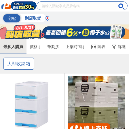
宅配
到店取貨
最多人購買
價格↓
筆劃少
上架時間↓
圖表
篩選
大型收納箱