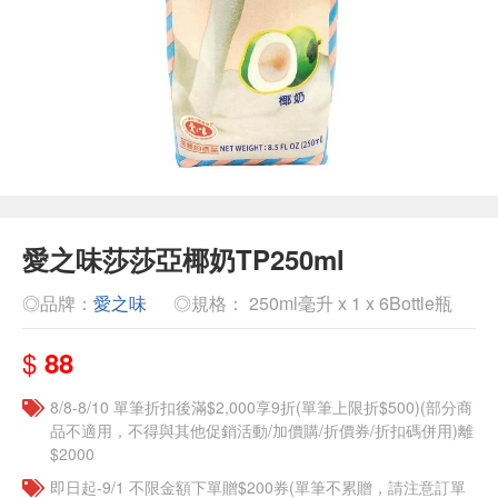
愛之味莎莎亞椰奶TP250ml
◎品牌：
愛之味
◎規格： 250ml毫升 x 1 x 6Bottle瓶
$
88
8/8-8/10 單筆折扣後滿$2,000享9折(單筆上限折$500)(部分商
品不適用，不得與其他促銷活動/加價購/折價券/折扣碼併用)離
$2000
即日起-9/1 不限金額下單贈$200券(單筆不累贈，請注意訂單