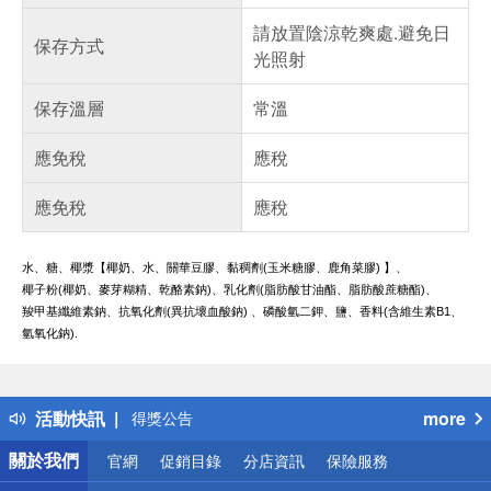
請放置陰涼乾爽處.避免日
保存方式
光照射
保存溫層
常溫
應免稅
應稅
應免稅
應稅
水、糖、椰漿【椰奶、水、關華豆膠、黏稠劑(玉米糖膠、鹿角菜膠) 】、
椰子粉(椰奶、麥芽糊精、乾酪素鈉)、乳化劑(脂肪酸甘油酯、脂肪酸蔗糖酯)、
羧甲基纖維素鈉、抗氧化劑(異抗壞血酸鈉) 、磷酸氫二鉀、鹽、香料(含維生素B1、
氫氧化鈉).
偏遠地區配送
詐騙網頁！請小心！
得獎公告
活動快訊
more
熱門話題
銀行優惠
關於我們
官網
促銷目錄
分店資訊
保險服務
偏遠地區配送