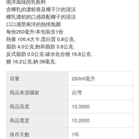
南洋風味的乳飲料
含椰乳的濃郁香及椰子汁的清涼
椰乳濃郁的口感搭配椰子的清涼
口口感受南洋的熱情氛圍
每份250毫升/本包裝含1份
熱量 106.4大卡.蛋白質 0.8公克.
脂肪 4.0公克.飽和脂肪 3.8公克.
反式脂肪 0.0公克.碳水化合物 16.8公克.
糖 16.2公克.鈉 38毫克.
容量
250ml毫升
商品來源國家
台灣
商品高度
13.3000
商品寬度
10.2000
保存天數
1年