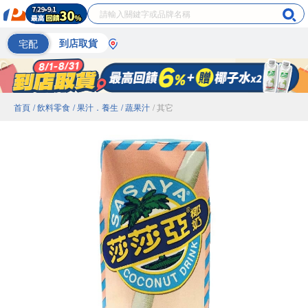
宅配
到店取貨
首頁
/ 飲料零食
/ 果汁．養生
/ 蔬果汁
/ 其它