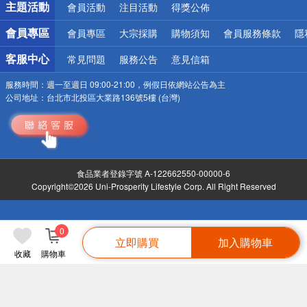
詐騙網頁！請小心！
主題活動
會員活動
注目活動
得獎公佈
會員專區
會員專區
大宗採購
購物須知
會員服務條款
隱
客服中心
常見問題
服務公告
意見信箱
服務時間：
週一至週日 09:00-21:00，例假日依網站公告為主
公司地址：
台北市北投區大業路136號5樓 (台灣)
食品業者登錄字號 A-122662550-00000-6
Copyright©2026 Uni-Prosperity Lifestyle Corp. All Right Reserved
0
立即購買
加入購物車
收藏
購物車