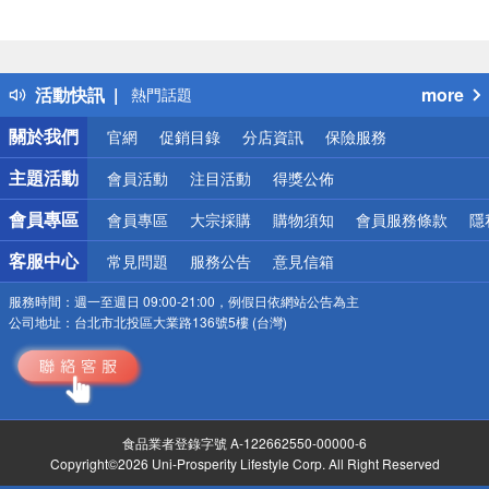
偏遠地區配送
詐騙網頁！請小心！
得獎公告
活動快訊
more
熱門話題
銀行優惠
關於我們
官網
促銷目錄
分店資訊
保險服務
偏遠地區配送
詐騙網頁！請小心！
主題活動
會員活動
注目活動
得獎公佈
會員專區
會員專區
大宗採購
購物須知
會員服務條款
隱
客服中心
常見問題
服務公告
意見信箱
服務時間：
週一至週日 09:00-21:00，例假日依網站公告為主
公司地址：
台北市北投區大業路136號5樓 (台灣)
食品業者登錄字號 A-122662550-00000-6
Copyright©2026 Uni-Prosperity Lifestyle Corp. All Right Reserved