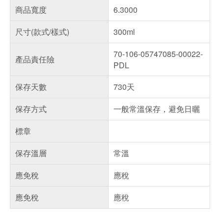
商品寬度
6.3000
尺寸(款式/樣式)
300ml
70-106-05747085-00022-
產品責任險
PDL
保存天數
730天
保存方式
一般常溫保存，避免日曬
標章
保存溫層
常溫
應免稅
應稅
應免稅
應稅