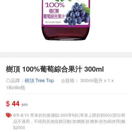
樹頂 100%葡萄綜合果汁 300ml
◎品牌：
樹頂 Tree Top
◎規格： 300ml毫升 x 1 x
1Bottle瓶
$
44
$50
8/8-8/10 單筆折扣後滿$2,000享9折(單筆上限折$500)(部分商
品不適用，不得與其他促銷活動/加價購/折價券/折扣碼併用)離
$2000