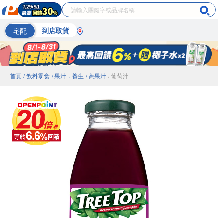
宅配
到店取貨
首頁
/ 飲料零食
/ 果汁．養生
/ 蔬果汁
/ 葡萄汁