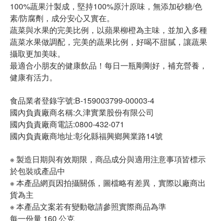
100%蔬果汁製成，堅持100%原汁原味，無添加砂糖/色
素/防腐劑，成分安心又實在。
蔬菜與水果的完美比例，以蘋果柳橙為主味，並加入多種
蔬菜水果做調配，完美的蔬果比例，好喝不甜膩，讓蔬果
攝取更加美味。
最適合小朋友的健康飲品！每日一瓶剛剛好，補充營養，
健康有活力。
食品業者登錄字號:B-159003799-00003-4
國內負責廠商名稱:久津實業股份有限公司
國內負責廠商電話:0800-432-071
國內負責廠商地址:彰化縣福興鄉興業路14號
※ 製造日期與有效期限，商品成分與適用注意事項皆標示
於包裝或產品中
※ 本產品網頁因拍攝關係，圖檔略有差異，實際以廠商出
貨為主
※ 本產品文案若有變動敬請參照實際商品為準
每一份量 160 公克