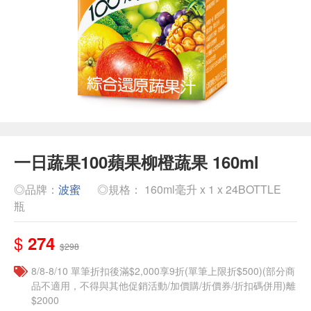
一日蔬果100蘋果柳橙蔬果 160ml
◎品牌：
波蜜
◎規格： 160ml毫升 x 1 x 24BOTTLE
瓶
$
274
$298
8/8-8/10 單筆折扣後滿$2,000享9折(單筆上限折$500)(部分商
品不適用，不得與其他促銷活動/加價購/折價券/折扣碼併用)離
$2000