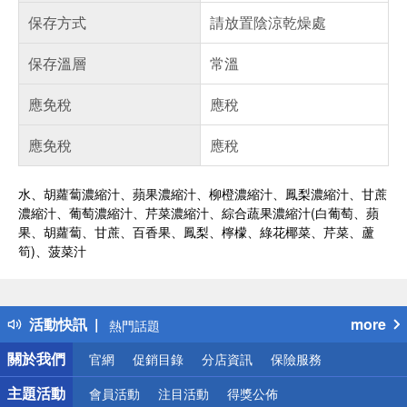
保存方式
請放置陰涼乾燥處
保存溫層
常溫
應免稅
應稅
應免稅
應稅
水、胡蘿蔔濃縮汁、蘋果濃縮汁、柳橙濃縮汁、鳳梨濃縮汁、甘蔗
濃縮汁、葡萄濃縮汁、芹菜濃縮汁、綜合蔬果濃縮汁(白葡萄、蘋
果、胡蘿蔔、甘蔗、百香果、鳳梨、檸檬、綠花椰菜、芹菜、蘆
筍)、菠菜汁
偏遠地區配送
詐騙網頁！請小心！
得獎公告
活動快訊
more
熱門話題
銀行優惠
關於我們
官網
促銷目錄
分店資訊
保險服務
偏遠地區配送
詐騙網頁！請小心！
主題活動
會員活動
注目活動
得獎公佈