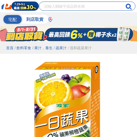
宅配
到店取貨
首頁
/ 飲料零食
/ 果汁．養生
/ 蔬果汁
/ 混和蔬菜果汁