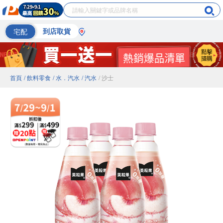
宅配
到店取貨
首頁
/ 飲料零食
/ 水．汽水
/ 汽水
/ 沙士