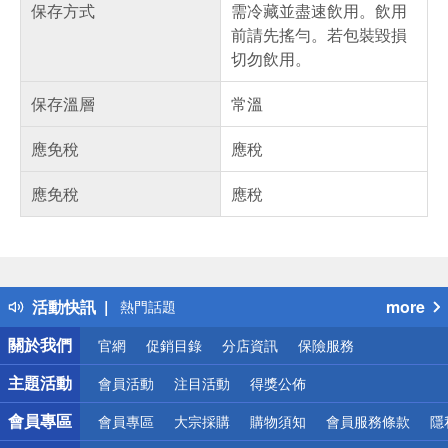
保存方式
需冷藏並盡速飲用。飲用
前請先搖勻。若包裝毀損
切勿飲用。
保存溫層
常溫
應免稅
應稅
應免稅
應稅
偏遠地區配送
詐騙網頁！請小心！
得獎公告
活動快訊
more
熱門話題
銀行優惠
關於我們
官網
促銷目錄
分店資訊
保險服務
偏遠地區配送
詐騙網頁！請小心！
主題活動
會員活動
注目活動
得獎公佈
會員專區
會員專區
大宗採購
購物須知
會員服務條款
隱