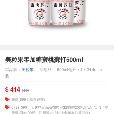
美粒果零加糖蜜桃蘇打500ml
◎品牌：
美粒果
◎規格： 500ml毫升 x 1 x 24Bottle
瓶
$
414
$600
箱購(699免基本運費)
0729-0901_太古指定品折扣後滿$299贈20點OPENPOINT(單
筆最高贈100點，回饋皆以折扣後金額為計算門檻)