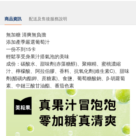
商品資訊
配送及售後服務說明
無加糖 清爽無負擔
添加產季嚴選葡萄汁
一份不到15卡
輕鬆享受身果汁搭氣泡的美味
成份：碳酸水、甜味劑(赤藻糖醇)、聚糊精、蜜桃濃縮
汁、檸檬酸、阿拉伯膠、香料、抗氧化劑(維生素C)、甜味
劑(醋磺內酯鉀、蔗糖素)、食鹽、葡萄糖酸鈉、β-胡蘿蔔
素、中鏈三酸甘油酯、番茄色素