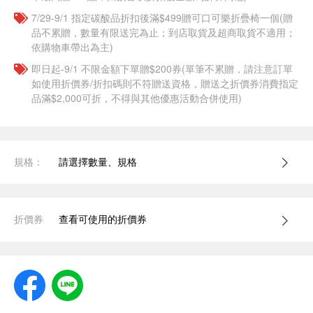
7/29-9/1 指定碳酸品折扣後滿$499贈可口可樂折疊椅一個(贈
品不累贈，數量有限送完為止；到店取貨及超商取貨不適用；
依購物車帶出為主)
即日起-9/1 不限金額下單贈$200券(單筆不累贈，請注意訂單
如使用折價券/折扣碼則不符贈送資格，贈送之折價券消費指定
品滿$2,000可折，不得與其他優惠活動合併使用)
規格：
請選擇數量、規格
折價券
查看可使用的折價券