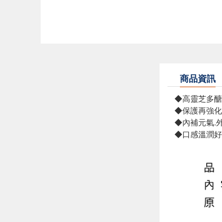
商品資訊
◆高靈芝多醣
◆保護再強化
◆內補元氣.
◆口感溫潤好