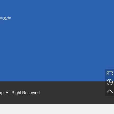
公告為主
rp. All Right Reserved