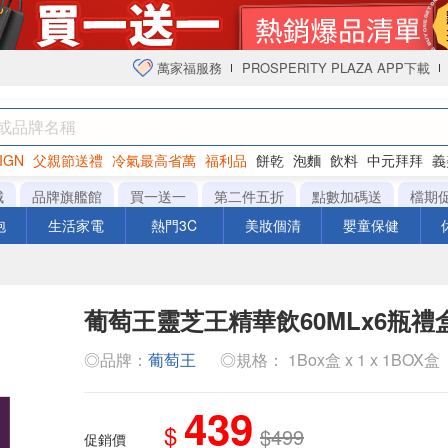
萬家福服務
PROSPERITY PLAZA APP下載
IGN
父親節送禮
冷氣最高省萬
福利品
餅乾
泡麵
飲料
中元拜拜
義
衛生紙
城
品牌旗艦館
買一送一
第二件五折
點數加碼送
檔期
泡
生活家電
熱門3C
美妝個清
嬰童保健
葡萄王靈芝王精華飲60MLx6瓶禮
◎品牌：
葡萄王
◎規格： 1Box盒 x 1 x 1BOX盒
439
$
$499
促銷價