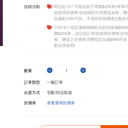
促銷活動
即日起-9/1 不限金額下單贈$200券(單
如使用折價券/折扣碼則不符贈送資格，
品滿$2,000可折，不得與其他優惠活動合
7/29-9/1 指定濃縮補精飲品​折扣後滿$88
贈$200券，請注意訂單如使用折價券/折
格，贈送之折價券消費指定品滿$888可
動合併使用)
數量
訂單類型
一般訂單
出貨方式
宅配/到店取貨
折價券
查看適用折價券