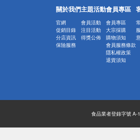
偏遠地區配
關於我們
主題活動
會員專區
詐騙網頁！
官網
會員活動
會員專區
促銷目錄
注目活動
大宗採購
分店資訊
得獎公佈
購物須知
保險服務
會員服務條款
隱私權政策
退貨須知
食品業者登錄字號 A-122