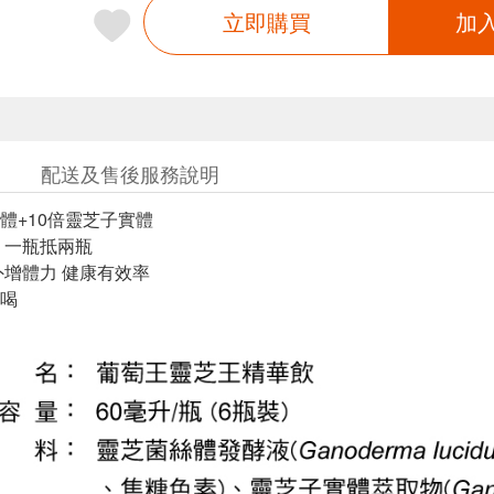
立即購買
加
配送及售後服務說明
體+10倍靈芝子實體
 一瓶抵兩瓶
外增體力 健康有效率
喝