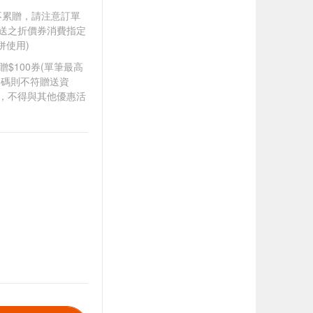
筆不累贈，請注意訂單
贈送之折價券消費指定
併使用)
8贈$100券(單筆最高
扣碼則不符贈送資
折，不得與其他優惠活