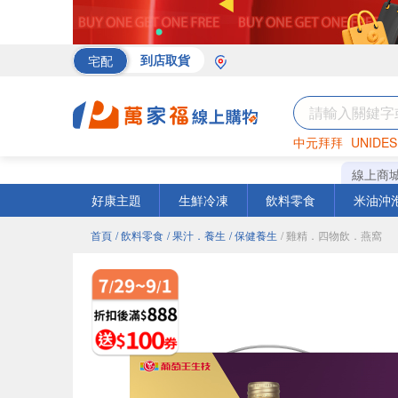
宅配
到店取貨
中元拜拜
UNIDES
海苔
巧克力
罐頭
線上商
好康主題
生鮮冷凍
飲料零食
米油沖
首頁
/ 飲料零食
/ 果汁．養生
/ 保健養生
/ 雞精．四物飲．燕窩