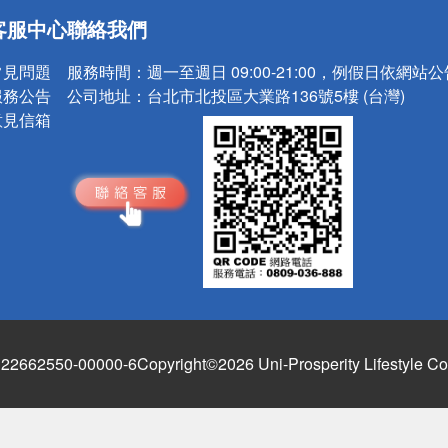
送
客服中心
聯絡我們
請小心！
常見問題
服務時間：
週一至週日 09:00-21:00，例假日依網站
服務公告
公司地址：
台北市北投區大業路136號5樓 (台灣)
意見信箱
662550-00000-6
Copyright©2026 Uni-Prosperity Lifestyle Co