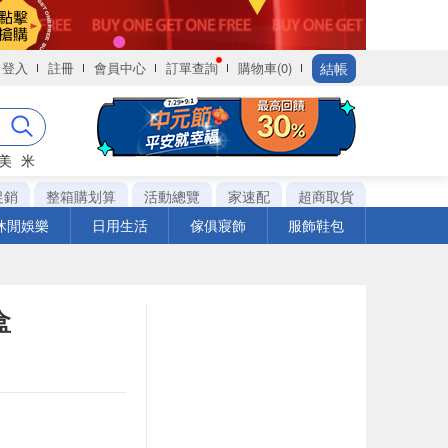
結帳
登入
註冊
會員中心
訂單查詢
購物車(0)
美
米
促銷
整箱購划算
活動總覽
家速配
超商取貨
休閒娛樂
日用生活
傢俱寢飾
服飾鞋包
盒