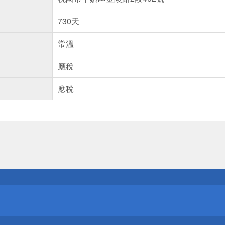
730天
常溫
應稅
應稅
送
請小心！