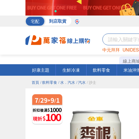
宅配
到店取貨
中元拜拜
UNIDES
罐頭
海苔
巧克力
線上商
好康主題
生鮮冷凍
飲料零食
米油沖
首頁
/ 飲料零食
/ 水．汽水
/ 汽水
/ 沙士