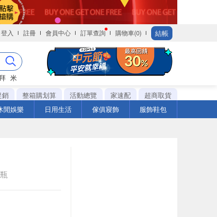
結帳
登入
註冊
會員中心
訂單查詢
購物車(0)
拜
米
促銷
整箱購划算
活動總覽
家速配
超商取貨
休閒娛樂
日用生活
傢俱寢飾
服飾鞋包
e瓶