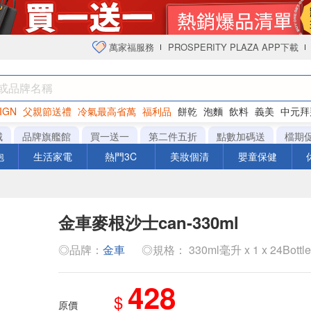
萬家福服務
PROSPERITY PLAZA APP下載
IGN
父親節送禮
冷氣最高省萬
福利品
餅乾
泡麵
飲料
義美
中元拜
衛生紙
城
品牌旗艦館
買一送一
第二件五折
點數加碼送
檔期
泡
生活家電
熱門3C
美妝個清
嬰童保健
金車麥根沙士can-330ml
◎品牌：
金車
◎規格： 330ml毫升 x 1 x 24Bottl
428
$
原價