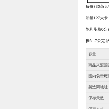
每份330毫克
熱量127大卡
飽和脂肪0公克
糖31.7公克.
容量
商品來源國
國內負責廠
製造商地址
保存天數
保存方式