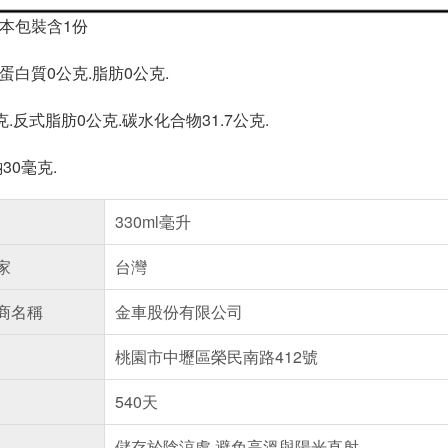
/本包裝含1份
.蛋白質0公克.脂肪0公克.
.反式脂肪0公克.碳水化合物31.7公克.
鈉30毫克.
330ml毫升
家
台灣
商名稱
金車股份有限公司
桃園市中壢區榮民南路412號
540天
儲存於陰涼處,避免高溫與陽光直射