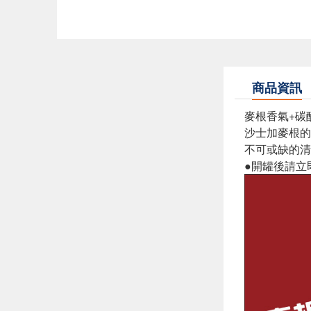
商品資訊
麥根香氣+碳
沙士加麥根的
不可或缺的清
●開罐後請立