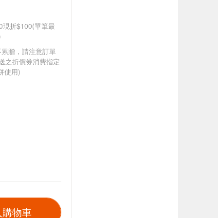
0現折$100(單筆最
)
筆不累贈，請注意訂單
贈送之折價券消費指定
併使用)
入購物車