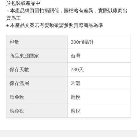
於包裝或產品中
※ 本產品網頁因拍攝關係，圖檔略有差異，實際以廠商出
貨為主
※ 本產品文案若有變動敬請參照實際商品為準
容量
300ml毫升
商品來源國家
台灣
保存天數
730天
保存溫層
常溫
應免稅
應稅
應免稅
應稅
偏遠地區配送