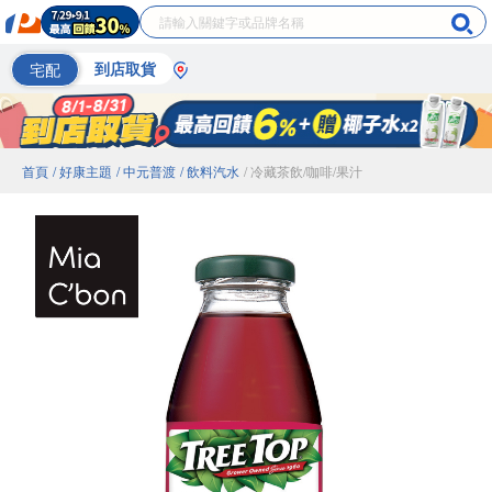
宅配
到店取貨
首頁
/ 好康主題
/ 中元普渡
/ 飲料汽水
/ 冷藏茶飲/咖啡/果汁