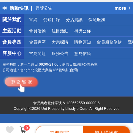
詐騙網頁！請小心！
活動快訊
more
得獎公告
熱門話題
關於我們
官網
促銷目錄
分店資訊
保險服務
銀行優惠
偏遠地區配送
主題活動
會員活動
注目活動
得獎公佈
詐騙網頁！請小心！
會員專區
會員專區
大宗採購
購物須知
會員服務條款
隱
客服中心
常見問題
服務公告
意見信箱
服務時間：
週一至週日 09:00-21:00，例假日依網站公告為主
公司地址：
台北市北投區大業路136號5樓 (台灣)
食品業者登錄字號 A-122662550-00000-6
Copyright©2026 Uni-Prosperity Lifestyle Corp. All Right Reserved
0
立即購買
加入購物車