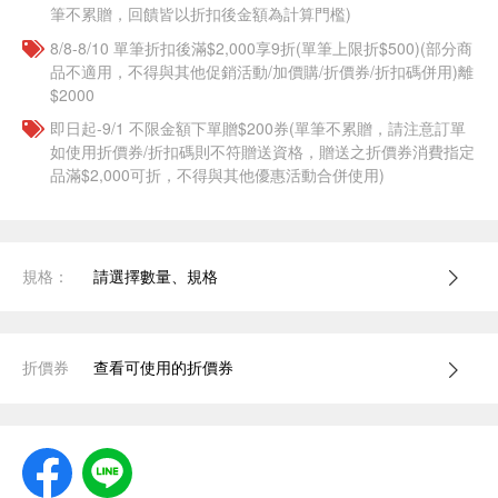
筆不累贈，回饋皆以折扣後金額為計算門檻)
8/8-8/10 單筆折扣後滿$2,000享9折(單筆上限折$500)(部分商
品不適用，不得與其他促銷活動/加價購/折價券/折扣碼併用)離
$2000
即日起-9/1 不限金額下單贈$200券(單筆不累贈，請注意訂單
如使用折價券/折扣碼則不符贈送資格，贈送之折價券消費指定
品滿$2,000可折，不得與其他優惠活動合併使用)
規格：
請選擇數量、規格
折價券
查看可使用的折價券