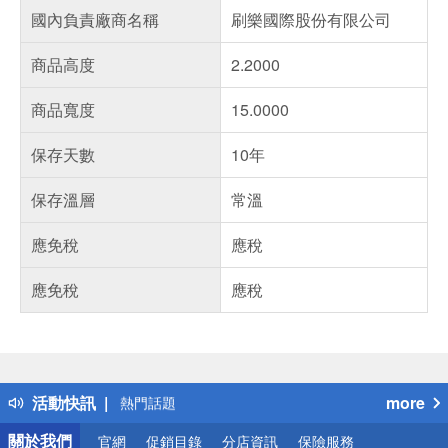
國內負責廠商名稱
刷樂國際股份有限公司
商品高度
2.2000
商品寬度
15.0000
保存天數
10年
保存溫層
常溫
應免稅
應稅
應免稅
應稅
偏遠地區配送
詐騙網頁！請小心！
得獎公告
活動快訊
more
熱門話題
銀行優惠
關於我們
官網
促銷目錄
分店資訊
保險服務
偏遠地區配送