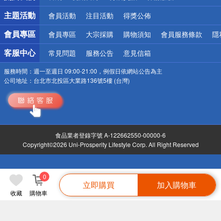
詐騙網頁！請小心！
主題活動
會員活動
注目活動
得獎公佈
會員專區
會員專區
大宗採購
購物須知
會員服務條款
隱
客服中心
常見問題
服務公告
意見信箱
服務時間：
週一至週日 09:00-21:00，例假日依網站公告為主
公司地址：
台北市北投區大業路136號5樓 (台灣)
食品業者登錄字號 A-122662550-00000-6
Copyright©2026 Uni-Prosperity Lifestyle Corp. All Right Reserved
0
立即購買
加入購物車
收藏
購物車