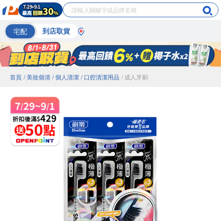
宅配
到店取貨
首頁
/ 美妝個清
/ 個人清潔
/ 口腔清潔用品
/ 成人牙刷