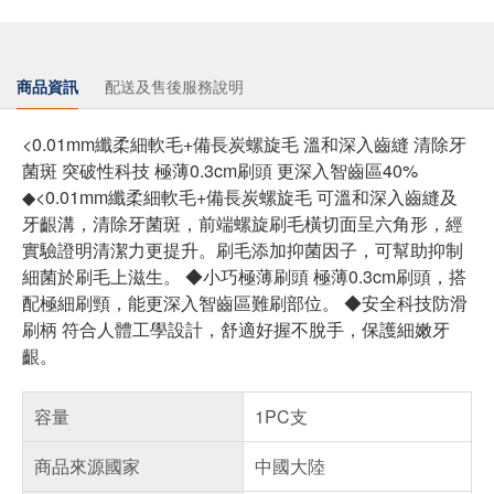
商品資訊
配送及售後服務說明
<0.01mm纖柔細軟毛+備長炭螺旋毛 溫和深入齒縫 清除牙
菌斑 突破性科技 極薄0.3cm刷頭 更深入智齒區40%
◆<0.01mm纖柔細軟毛+備長炭螺旋毛 可溫和深入齒縫及
牙齦溝，清除牙菌斑，前端螺旋刷毛橫切面呈六角形，經
實驗證明清潔力更提升。刷毛添加抑菌因子，可幫助抑制
細菌於刷毛上滋生。 ◆小巧極薄刷頭 極薄0.3cm刷頭，搭
配極細刷頸，能更深入智齒區難刷部位。 ◆安全科技防滑
刷柄 符合人體工學設計，舒適好握不脫手，保護細嫩牙
齦。
容量
1PC支
商品來源國家
中國大陸