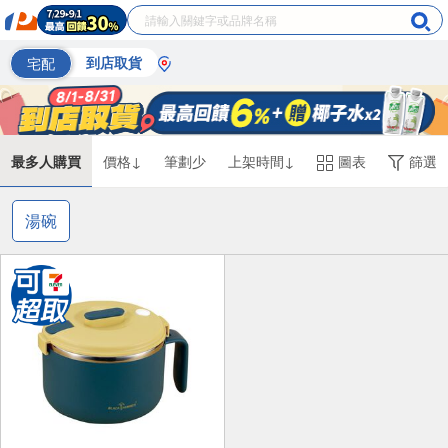
宅配
到店取貨
最多人購買
價格↓
筆劃少
上架時間↓
圖表
篩選
湯碗