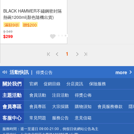
BLACK HAMMER不鏽鋼密封隔
熱碗1200ml(顏色隨機出貨)
滿額9折
贈$200
$ 349
$299
1
偏遠地區配送
詐騙網頁！請小心！
得獎公告
活動快訊
more
熱門話題
銀行優惠
關於我們
官網
促銷目錄
分店資訊
保險服務
偏遠地區配送
詐騙網頁！請小心！
主題活動
會員活動
注目活動
得獎公佈
會員專區
會員專區
大宗採購
購物須知
會員服務條款
隱
客服中心
常見問題
服務公告
意見信箱
服務時間：
週一至週日 09:00-21:00，例假日依網站公告為主