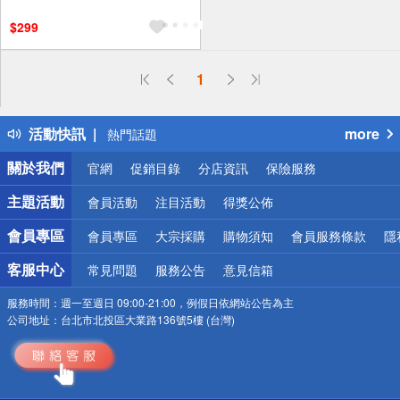
$299
偏遠地區配送
1
詐騙網頁！請小心！
得獎公告
活動快訊
more
熱門話題
銀行優惠
關於我們
官網
促銷目錄
分店資訊
保險服務
偏遠地區配送
詐騙網頁！請小心！
主題活動
會員活動
注目活動
得獎公佈
會員專區
會員專區
大宗採購
購物須知
會員服務條款
隱
客服中心
常見問題
服務公告
意見信箱
服務時間：
週一至週日 09:00-21:00，例假日依網站公告為主
公司地址：
台北市北投區大業路136號5樓 (台灣)