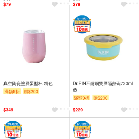
$79
$79
真空陶瓷塗層蛋型杯-粉色
Dr.RIN不鏽鋼雙層隔熱碗730ml-
藍
滿額9折
贈$200
滿額9折
贈$200
$349
$229