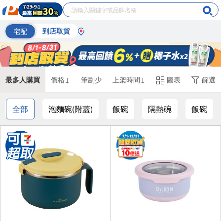
宅配
到店取貨
最多人購買
價格↓
筆劃少
上架時間↓
圖表
篩選
全部
泡麵碗(附蓋)
飯碗
隔熱碗
飯碗