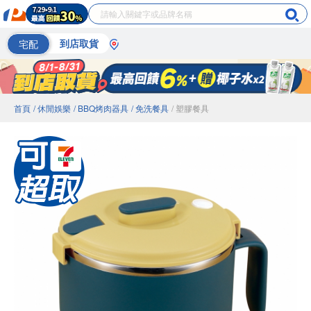
宅配
到店取貨
首頁
/ 休閒娛樂
/ BBQ烤肉器具
/ 免洗餐具
/ 塑膠餐具