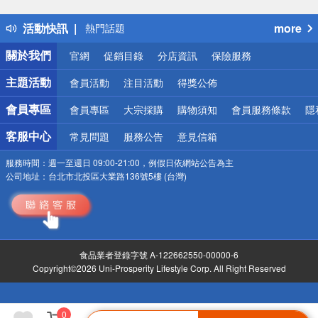
得獎公告
活動快訊
more
熱門話題
銀行優惠
關於我們
官網
促銷目錄
分店資訊
保險服務
偏遠地區配送
詐騙網頁！請小心！
主題活動
會員活動
注目活動
得獎公佈
會員專區
會員專區
大宗採購
購物須知
會員服務條款
隱
客服中心
常見問題
服務公告
意見信箱
服務時間：
週一至週日 09:00-21:00，例假日依網站公告為主
公司地址：
台北市北投區大業路136號5樓 (台灣)
食品業者登錄字號 A-122662550-00000-6
Copyright©2026 Uni-Prosperity Lifestyle Corp. All Right Reserved
0