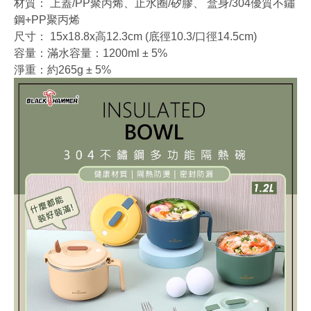
材質： 上蓋/PP聚丙烯、止水圈/矽膠、 盒身/304優質不鏽
鋼+PP聚丙烯
尺寸： 15x18.8x高12.3cm (底徑10.3/口徑14.5cm)
容量：滿水容量：1200ml ± 5%
淨重：約265g ± 5%