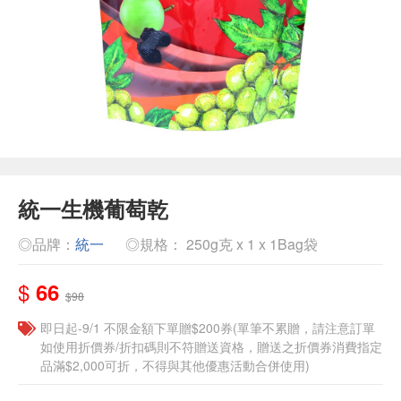
統一生機葡萄乾
◎品牌：
統一
◎規格： 250g克 x 1 x 1Bag袋
$
66
$98
即日起-9/1 不限金額下單贈$200券(單筆不累贈，請注意訂單
如使用折價券/折扣碼則不符贈送資格，贈送之折價券消費指定
品滿$2,000可折，不得與其他優惠活動合併使用)