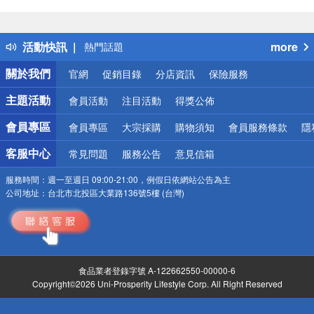
偏遠地區配送
詐騙網頁！請小心！
得獎公告
活動快訊
more
熱門話題
銀行優惠
關於我們
官網
促銷目錄
分店資訊
保險服務
偏遠地區配送
詐騙網頁！請小心！
主題活動
會員活動
注目活動
得獎公佈
會員專區
會員專區
大宗採購
購物須知
會員服務條款
隱
客服中心
常見問題
服務公告
意見信箱
服務時間：
週一至週日 09:00-21:00，例假日依網站公告為主
公司地址：
台北市北投區大業路136號5樓 (台灣)
食品業者登錄字號 A-122662550-00000-6
Copyright©2026 Uni-Prosperity Lifestyle Corp. All Right Reserved