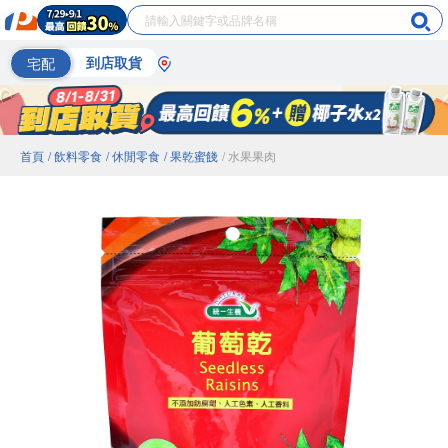
宅配
到店取貨
首頁
/ 飲料零食
/ 休閒零食
/ 果乾蜜餞
/ 水果果肉