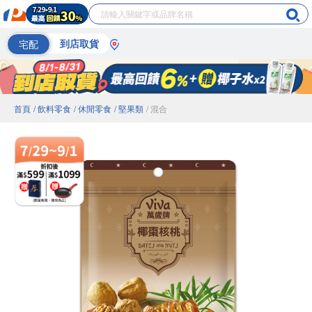
宅配
到店取貨
首頁
/ 飲料零食
/ 休閒零食
/ 堅果類
/ 混合