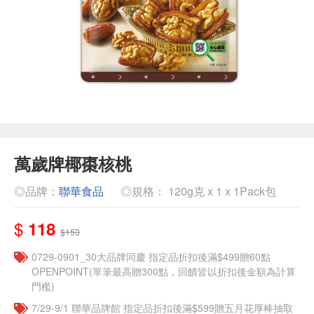
萬歲牌椰棗核桃
◎品牌：
聯華食品
◎規格： 120g克 x 1 x 1Pack包
$
118
$153
0729-0901_30大品牌同慶 指定品折扣後滿$499贈60點
OPENPOINT(單筆最高贈300點，回饋皆以折扣後金額為計算
門檻)
7/29-9/1 聯華品牌館 指定品折扣後滿$599贈五月花厚棒抽取