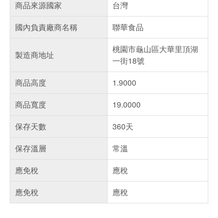
商品來源國家
台灣
國內負責廠商名稱
聯華食品
桃園市龜山區大華里頂湖
製造商地址
一街18號
商品高度
1.9000
商品寬度
19.0000
保存天數
360天
保存溫層
常溫
應免稅
應稅
應免稅
應稅
偏遠地區配送