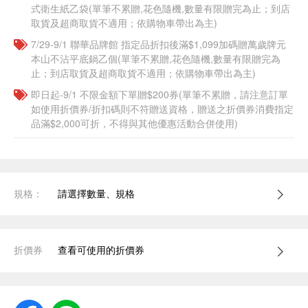
式衛生紙乙袋(單筆不累贈,花色隨機,數量有限贈完為止；到店
取貨及超商取貨不適用；依購物車帶出為主)​​
7/29-9/1 聯華品牌館 指定品折扣後滿$1,099加碼贈萬歲牌元
本山不沾平底鍋乙個(單筆不累贈,花色隨機,數量有限贈完為
止；到店取貨及超商取貨不適用；依購物車帶出為主)​​
即日起-9/1 不限金額下單贈$200券(單筆不累贈，請注意訂單
如使用折價券/折扣碼則不符贈送資格，贈送之折價券消費指定
品滿$2,000可折，不得與其他優惠活動合併使用)
規格：
請選擇數量、規格
折價券
查看可使用的折價券