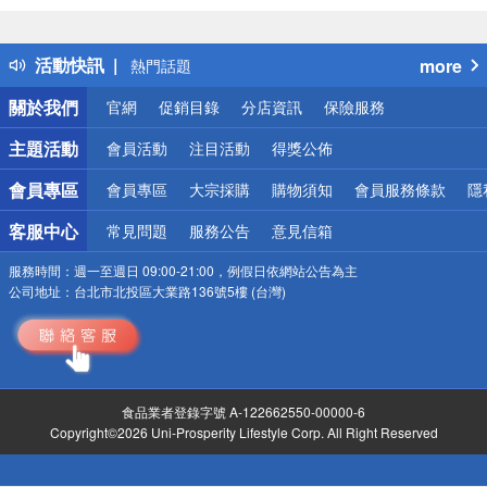
詐騙網頁！請小心！
得獎公告
活動快訊
more
熱門話題
銀行優惠
關於我們
官網
促銷目錄
分店資訊
保險服務
偏遠地區配送
詐騙網頁！請小心！
主題活動
會員活動
注目活動
得獎公佈
會員專區
會員專區
大宗採購
購物須知
會員服務條款
隱
客服中心
常見問題
服務公告
意見信箱
服務時間：
週一至週日 09:00-21:00，例假日依網站公告為主
公司地址：
台北市北投區大業路136號5樓 (台灣)
食品業者登錄字號 A-122662550-00000-6
Copyright©2026 Uni-Prosperity Lifestyle Corp. All Right Reserved